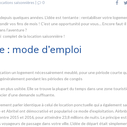
ocations saisonnières
|
0
 depuis quelques années. L’idée est tentante : rentabiliser votre logeme
rondir vos fins de mois ! C’est une opportunité pour vous… Encore faut-il
ans l’aventure ?
 complet de la location saisonnière !
e : mode d’emploi
a location un logement nécessairement meublé, pour une période courte qu
s, généralement pendant les périodes de congés
 en plus usitée. Elle se trouve la plupart du temps dans une zone tourist
icier d’une demande suffisante.
ement parler identique à celui de location ponctuelle qui a également sai
 et Abritel ont démocratisé et popularisé ce mode d’exploitation. Airbnb 
tre 2015 et 2016, pour atteindre 23,8 millions de nuits. Le principe est
voyageurs de passage dans votre ville. L’idée de départ était simpleme