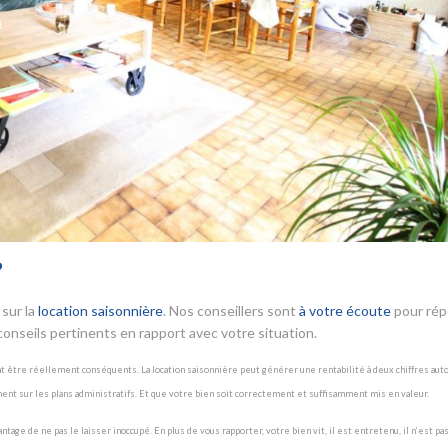
?
sur la
location saisonnière
. Nos conseillers sont
à votre écoute
pour ré
onseils pertinents en rapport avec votre situation.
nt être réellement conséquents. La location saisonnière peut générer une rentabilité à deux chiffres aut
ment sur les plans administratifs. Et que votre bien soit correctement et suffisamment mis en valeur.
ge de ne pas le laisser inoccupé. En plus de vous rapporter, votre bien vit, il est entretenu, il n’est pas