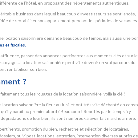
ifférente de l’hôtel, en proposant des hébergements authentiques.
véritable business dans lequel beaucoup d’investisseurs se sont lancés,
 l’idée de rentabiliser son appartement pendant les périodes de vacances
 une location saisonnière demande beaucoup de temps, mais aussi une bo
s et fiscales.
’affluence, passer des annonces pertinentes aux moments clés et sur le
 nettoyage… La location saisonnière peut vite devenir un vrai parcours du
nt rentabiliser son bien.
mment ?
itement tous les rouages de la location saisonnière, voilà la clé !
 location saisonnière la fleur au fusil et ont très vite déchanté en cons
le qu’il y paraît au premier abord ? Beaucoup ! Rebutés par le temps à y
dégradations de leur bien, ils sont nombreux à avoir fait marche arrière.
ertinents, promotion du bien, recherche et sélection de locataires,
ssiers, suivi post-locations, entretien, intervention diverses auprès d