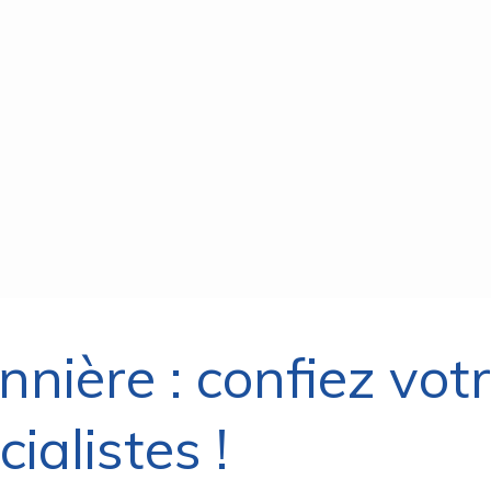
nnière : confiez vot
ialistes !