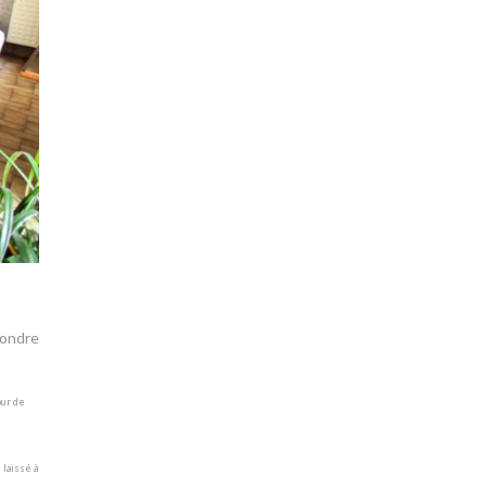
pondre
our de
 laissé à