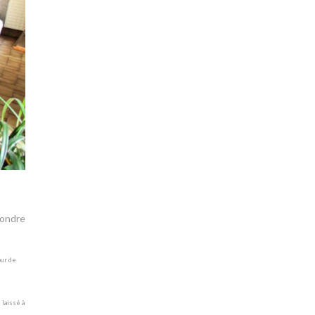
pondre
our de
 laissé à