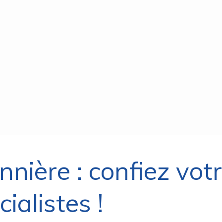
nnière : confiez vot
ialistes !