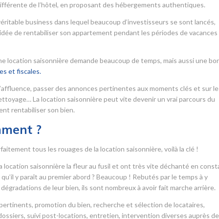
ifférente de l’hôtel, en proposant des hébergements authentiques.
véritable business dans lequel beaucoup d’investisseurs se sont lancés,
 l’idée de rentabiliser son appartement pendant les périodes de vacances
 une location saisonnière demande beaucoup de temps, mais aussi une bo
s et fiscales.
’affluence, passer des annonces pertinentes aux moments clés et sur le
 nettoyage… La location saisonnière peut vite devenir un vrai parcours du
nt rentabiliser son bien.
mment ?
itement tous les rouages de la location saisonnière, voilà la clé !
 location saisonnière la fleur au fusil et ont très vite déchanté en cons
le qu’il y paraît au premier abord ? Beaucoup ! Rebutés par le temps à y
dégradations de leur bien, ils sont nombreux à avoir fait marche arrière.
ertinents, promotion du bien, recherche et sélection de locataires,
ssiers, suivi post-locations, entretien, intervention diverses auprès d