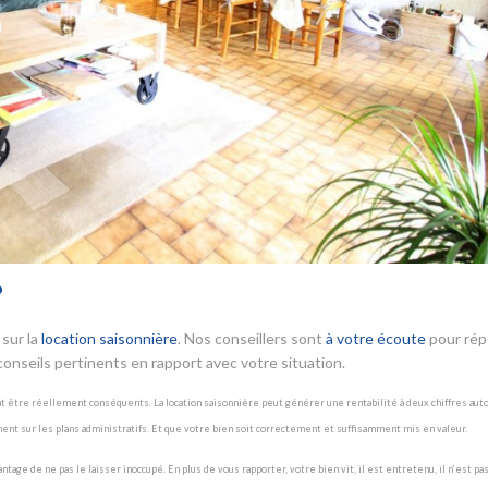
?
sur la
location saisonnière
. Nos conseillers sont
à votre écoute
pour ré
onseils pertinents en rapport avec votre situation.
nt être réellement conséquents. La location saisonnière peut générer une rentabilité à deux chiffres aut
ment sur les plans administratifs. Et que votre bien soit correctement et suffisamment mis en valeur.
ge de ne pas le laisser inoccupé. En plus de vous rapporter, votre bien vit, il est entretenu, il n’est pas