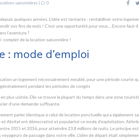
ocations saisonnières
|
0
 depuis quelques années. L’idée est tentante : rentabiliser votre logeme
rondir vos fins de mois ! C’est une opportunité pour vous… Encore faut-il
ans l’aventure ?
 complet de la location saisonnière !
e : mode d’emploi
a location un logement nécessairement meublé, pour une période courte qu
s, généralement pendant les périodes de congés
 en plus usitée. Elle se trouve la plupart du temps dans une zone tourist
icier d’une demande suffisante.
ement parler identique à celui de location ponctuelle qui a également sai
 et Abritel ont démocratisé et popularisé ce mode d’exploitation. Airbnb 
tre 2015 et 2016, pour atteindre 23,8 millions de nuits. Le principe est
voyageurs de passage dans votre ville. L’idée de départ était simpleme