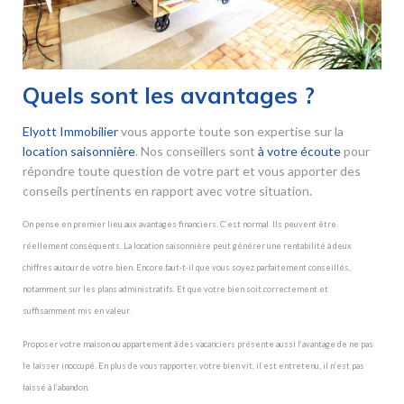
Quels sont les avantages ?
Elyott Immobilier
vous apporte toute son expertise sur la
location saisonnière
. Nos conseillers sont
à votre écoute
pour
répondre toute question de votre part et vous apporter des
conseils pertinents en rapport avec votre situation.
On pense en premier lieu aux avantages financiers. C’est normal. Ils peuvent être
réellement conséquents. La location saisonnière peut générer une rentabilité à deux
chiffres autour de votre bien. Encore faut-t-il que vous soyez parfaitement conseillés,
notamment sur les plans administratifs. Et que votre bien soit correctement et
suffisamment mis en valeur.
Proposer votre maison ou appartement à des vacanciers présente aussi l’avantage de ne pas
le laisser inoccupé. En plus de vous rapporter, votre bien vit, il est entretenu, il n’est pas
laissé à l’abandon.