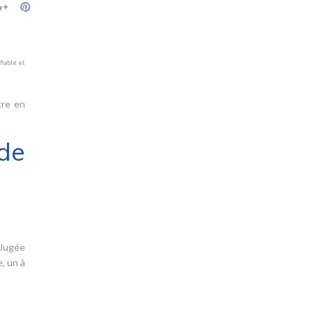
fiable et
tre en
de
 Jugée
, un à