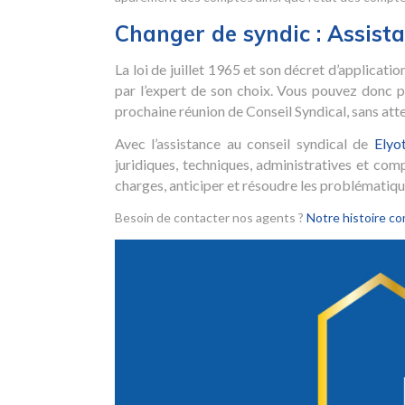
Changer de syndic : Assistan
La loi de juillet 1965 et son décret d’applicati
par l’expert de son choix. Vous pouvez donc
prochaine réunion de Conseil Syndical, sans at
Avec l’assistance au conseil syndical de
Elyo
juridiques, techniques, administratives et com
charges, anticiper et résoudre les problématique
Besoin de contacter nos agents ?
Notre histoire co