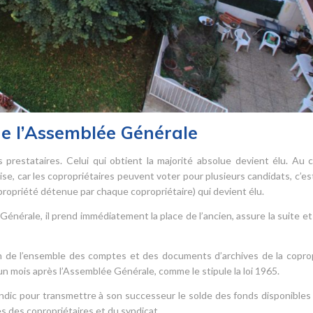
de l’Assemblée Générale
 prestataires. Celui qui obtient la majorité absolue devient élu. Au 
ise, car les copropriétaires peuvent voter pour plusieurs candidats, c’est
opropriété détenue par chaque copropriétaire) qui devient élu.
Générale, il prend immédiatement la place de l’ancien, assure la suite et
sion de l’ensemble des comptes et des documents d’archives de la copro
’un mois après l’Assemblée Générale, comme le stipule la loi 1965.
yndic pour transmettre à son successeur le solde des fonds disponibles
 des copropriétaires et du syndicat.