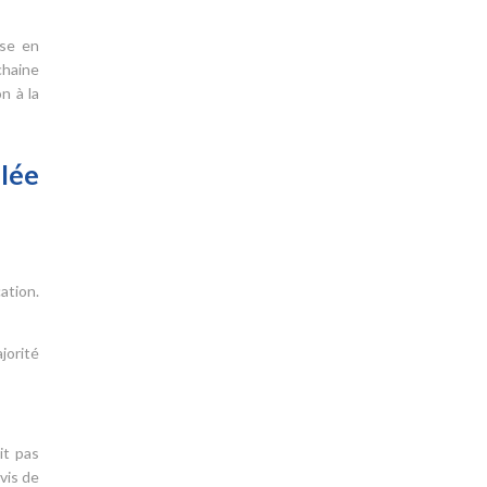
ise en
chaine
n à la
lée
ation.
jorité
it pas
vis de