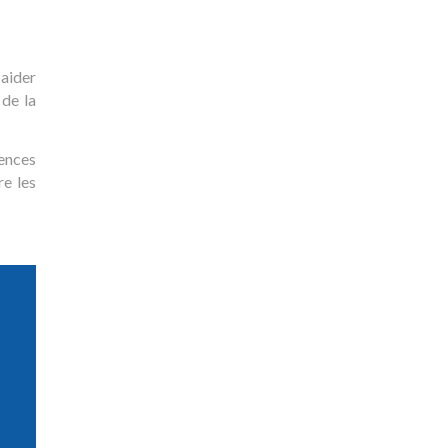
 aider
 de la
ences
re les