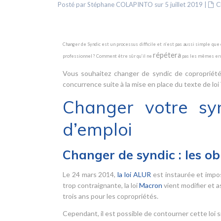
Posté par Stéphane COLAPINTO sur 5 juillet 2019
|
C
Changer de Syndic est un processus difficile et n’est pas aussi simple qu
répétera
professionnel ? Comment être sûr qu’il ne
pas les mêmes err
Vous souhaitez changer de syndic de copropriété
concurrence suite à la mise en place du texte de loi
Changer votre sy
d’emploi
Changer de syndic : les ob
Le 24 mars 2014,
la loi ALUR
est instaurée et impo
trop contraignante, la loi
Macron
vient modifier et a
trois ans pour les copropriétés.
Cependant, il est possible de contourner cette loi si