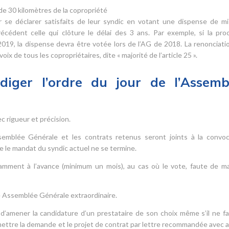
de 30 kilomètres de la copropriété
r se déclarer satisfaits de leur syndic en votant une dispense de m
cédent celle qui clôture le délai des 3 ans. Par exemple, si la pro
19, la dispense devra être votée lors de l’AG de 2018. La renonciatio
ix de tous les copropriétaires, dite « majorité de l’article 25 ».
iger l’ordre du jour de l’Assemb
 rigueur et précision.
Assemblée Générale et les contrats retenus seront joints à la convoc
e le mandat du syndic actuel ne se termine.
amment à l’avance (minimum un mois), au cas où le vote, faute de ma
une Assemblée Générale extraordinaire.
t d’amener la candidature d’un prestataire de son choix même s’il ne fa
nsmettre la demande et le projet de contrat par lettre recommandée avec a