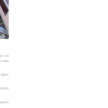
cas où
 celui
 signe
priété
 après