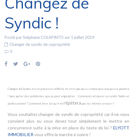
Changez de
Syndic !
Posté par Stéphane COLAPINTO sur 5 juillet 2019
Changer de syndic de copropriété
0
Changer de Syndic est un processus difficile et n’est pas aussi simple que cela puisse paraître
! Sans parler des problèmes que ça peut engendrer… Comment retrouver un syndic fiable et
répétera
professionnel ? Comment être sûr qu’il ne
pas les mêmes erreurs ?
Vous souhaitez changer de syndic de copropriété car il ne vous
convient plus ou vous devez tout simplement le mettre en
concurrence suite à la mise en place du texte de loi ?
ELYOTT
IMMOBILIER
vous offre la marche à suivre !