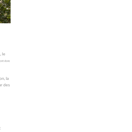
 le
vont donc
n, la
ur des
t