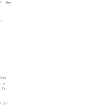
en
tirer
aite
. Et
, qui