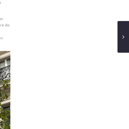
u
un
tre de
Au