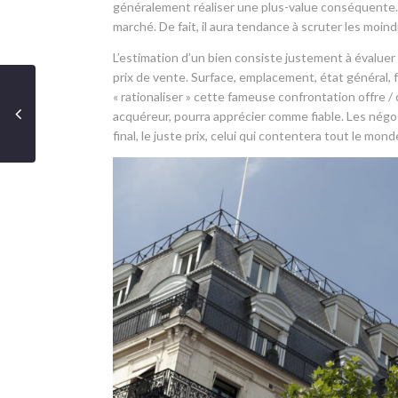
généralement réaliser une plus-value conséquente. Po
marché. De fait, il aura tendance à scruter les moin
L’estimation d’un bien consiste justement à évaluer
prix de vente. Surface, emplacement, état général, f
« rationaliser » cette fameuse confrontation offre
acquéreur, pourra apprécier comme fiable. Les négoc
final, le juste prix, celui qui contentera tout le mon