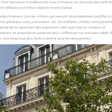
ur l’acheteur, le meilleur prix sera, à l’inverse, en-dessous des tarifs d
dres défauts pour mieux négocier le prix d’achat.
 objectivement tous les critères qui sauront raisonnablement justifier d’
rais généraux, vues, prestations, etc. De multiples critères vont permet
 / demande en apportant des arguments clairs que chacun, vendeur et
iations et propositions pourront alors s’effectuer sur une base solide. 
de, sera beaucoup plus facile à obtenir pour les deux parties !