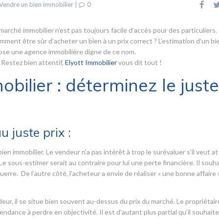
Vendre un bien immobilier
|
0
marché immobilier n’est pas toujours facile d’accès pour des particuliers.
ent être sûr d’acheter un bien à un prix correct ? L’estimation d’un bi
pose une agence immobilière digne de ce nom.
 Restez bien attentif,
Elyott Immobilier
vous dit tout !
bilier : déterminez le juste
 juste prix :
en immobilier. Le vendeur n’a pas intérêt à trop le surévaluer s’il veut at
e sous-estimer serait au contraire pour lui une perte financière. Il souh
uerre. De l’autre côté, l’acheteur a envie de réaliser « une bonne affaire »
eur, il se situe bien souvent au-dessus du prix du marché. Le propriétaire
ndance à perdre en objectivité. Il est d’autant plus partial qu’il souhaite