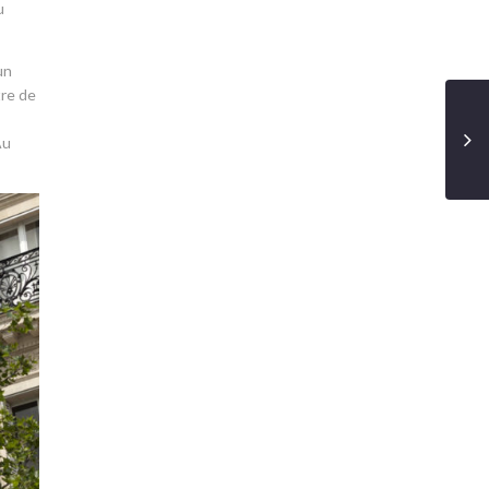
u
un
tre de
Au