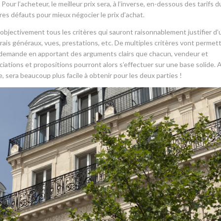
ur l’acheteur, le meilleur prix sera, à l’inverse, en-dessous des tarifs d
dres défauts pour mieux négocier le prix d’achat.
 objectivement tous les critères qui sauront raisonnablement justifier d’
rais généraux, vues, prestations, etc. De multiples critères vont permet
 / demande en apportant des arguments clairs que chacun, vendeur et
iations et propositions pourront alors s’effectuer sur une base solide. 
de, sera beaucoup plus facile à obtenir pour les deux parties !