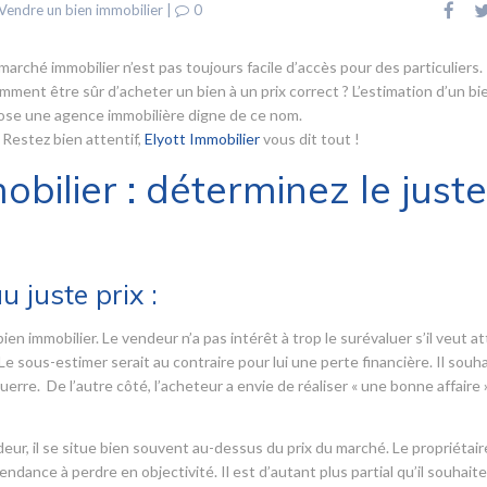
Vendre un bien immobilier
|
0
marché immobilier n’est pas toujours facile d’accès pour des particuliers.
ent être sûr d’acheter un bien à un prix correct ? L’estimation d’un bi
pose une agence immobilière digne de ce nom.
 Restez bien attentif,
Elyott Immobilier
vous dit tout !
bilier : déterminez le juste
 juste prix :
en immobilier. Le vendeur n’a pas intérêt à trop le surévaluer s’il veut at
e sous-estimer serait au contraire pour lui une perte financière. Il souh
uerre. De l’autre côté, l’acheteur a envie de réaliser « une bonne affaire »
eur, il se situe bien souvent au-dessus du prix du marché. Le propriétaire
ndance à perdre en objectivité. Il est d’autant plus partial qu’il souhaite