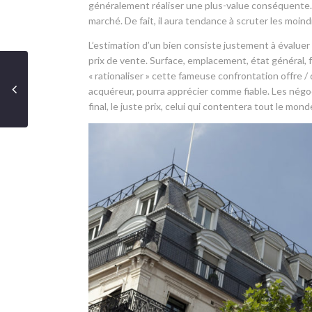
généralement réaliser une plus-value conséquente. Po
marché. De fait, il aura tendance à scruter les moin
L’estimation d’un bien consiste justement à évaluer
prix de vente. Surface, emplacement, état général, f
« rationaliser » cette fameuse confrontation offre
acquéreur, pourra apprécier comme fiable. Les négoc
final, le juste prix, celui qui contentera tout le mon