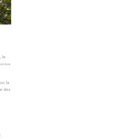
 le
vont donc
n, la
ur des
t