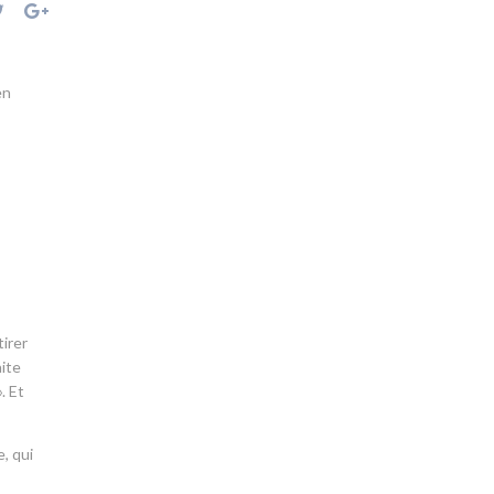
en
tirer
aite
. Et
, qui