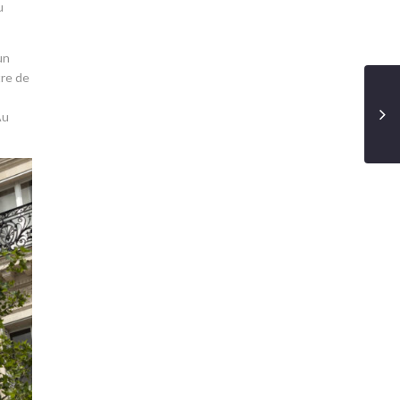
u
un
tre de
Au