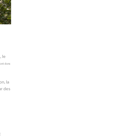
 le
vont donc
n, la
ur des
t