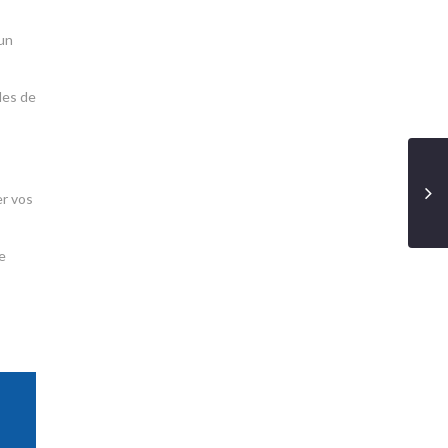
 un
des de
er vos
e