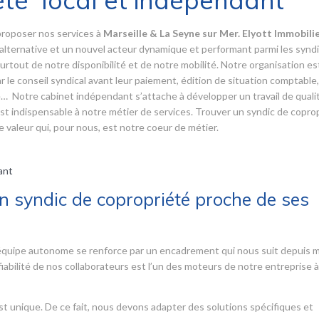
été local et indépendant
proposer nos services à
Marseille & La Seyne sur Mer. Elyott Immobili
alternative et un nouvel acteur dynamique et performant parmi les synd
urtout de notre disponibilité et de notre mobilité. Notre organisation es
 le conseil syndical avant leur paiement, édition de situation comptable,
e… Notre cabinet indépendant s’attache à développer un travail de quali
C’est indispensable à notre métier de services. Trouver un syndic de copro
 valeur qui, pour nous, est notre coeur de métier.
ant
un syndic de copropriété proche de ses
e équipe autonome se renforce par un encadrement qui nous suit depuis 
 fiabilité de nos collaborateurs est l’un des moteurs de notre entreprise à 
t unique. De ce fait, nous devons adapter des solutions spécifiques et