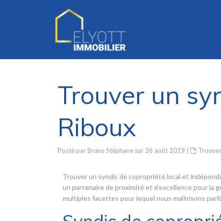
Trouver un syn
Riboux
Posté par Bruno Stéphane sur 26 août 2019
|
Trouver
Trouver un syndic de copropriété local et indépend
un partenaire de proximité et d’excellence pour la 
multiples facettes pour lequel nous maîtrisons pa