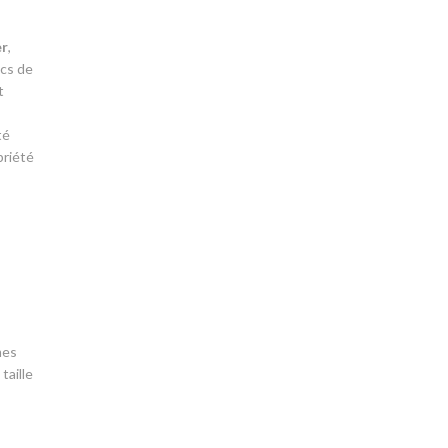
er
,
ics de
t
té
priété
mes
taille