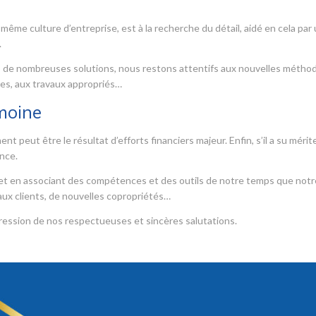
 même culture d’entreprise, est à la recherche du détail, aidé en cela par
.
ns de nombreuses solutions, nous restons attentifs aux nouvelles métho
es, aux travaux appropriés…
moine
 peut être le résultat d’efforts financiers majeur. Enfin, s’il a su mérit
ance.
s et en associant des compétences et des outils de notre temps que notr
ux clients, de nouvelles copropriétés…
ression de nos respectueuses et sincères salutations.