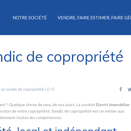
NOTRE SOCIÉTÉ
VENDRE, FAIRE ESTIMER, FAIRE G
dic de copropriété
 un syndic de copropriété
|
0
ant ? Quelque chose de rare, de nos jours. La société
Elyott Immobilier
gestion de votre copropriété. Syndic de copropriété est un métier aux
rfaitement toutes les compétences.