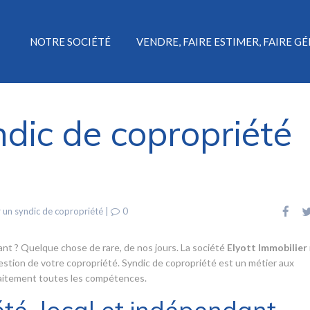
NOTRE SOCIÉTÉ
VENDRE, FAIRE ESTIMER, FAIRE G
dic de copropriété
 un syndic de copropriété
|
0
ant ? Quelque chose de rare, de nos jours. La société
Elyott Immobilier
gestion de votre copropriété. Syndic de copropriété est un métier aux
rfaitement toutes les compétences.