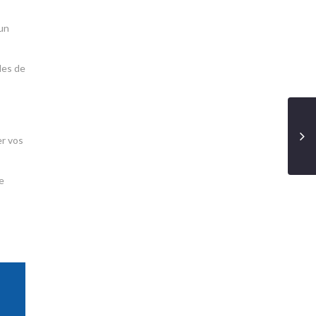
 un
des de
er vos
e