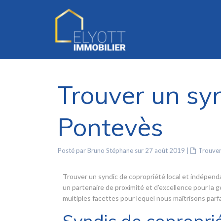
Trouver un syn
Pontevès
Posté par Bruno Stéphane sur 27 août 2019
|
Trouver
Trouver un syndic de copropriété local et indépend
un partenaire de proximité et d’excellence pour la 
multiples facettes pour lequel nous maîtrisons pa