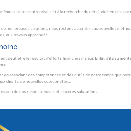
 même culture d’entreprise, est à la recherche du détail, aidé en cela par
.
ns de nombreuses solutions, nous restons attentifs aux nouvelles métho
es, aux travaux appropriés…
moine
 peut être le résultat d’efforts financiers majeur. Enfin, s’il a su mérit
ance.
s et en associant des compétences et des outils de notre temps que notr
ux clients, de nouvelles copropriétés…
ression de nos respectueuses et sincères salutations.