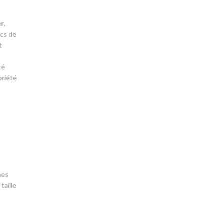
er
,
ics de
t
té
priété
mes
taille