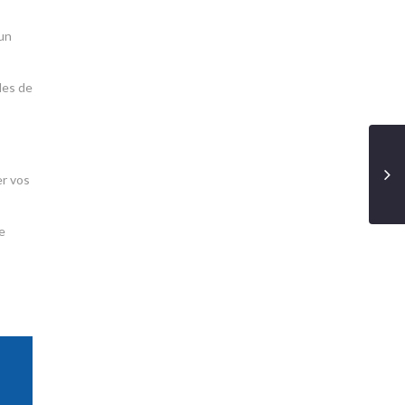
 un
des de
er vos
e