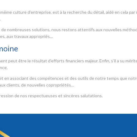
 même culture d’entreprise, est à la recherche du détail, aidé en cela par
.
ns de nombreuses solutions, nous restons attentifs aux nouvelles métho
es, aux travaux appropriés…
moine
 peut être le résultat d’efforts financiers majeur. Enfin, s’il a su mérit
ance.
s et en associant des compétences et des outils de notre temps que notr
ux clients, de nouvelles copropriétés…
ression de nos respectueuses et sincères salutations.