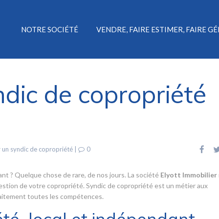
NOTRE SOCIÉTÉ
VENDRE, FAIRE ESTIMER, FAIRE G
dic de copropriété
 un syndic de copropriété
|
0
ant ? Quelque chose de rare, de nos jours. La société
Elyott Immobilier
gestion de votre copropriété. Syndic de copropriété est un métier aux
rfaitement toutes les compétences.