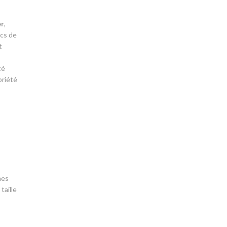
er
,
ics de
t
té
priété
mes
taille