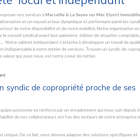
été local et indépendant
proposer nos services à
Marseille & La Seyne sur Mer. Elyott Immobili
alternative et un nouvel acteur dynamique et performant parmi les synd
urtout de notre disponibilité et de notre mobilité. Notre organisation es
 le conseil syndical avant leur paiement, édition de situation comptable,
e… Notre cabinet indépendant s’attache à développer un travail de quali
C’est indispensable à notre métier de services. Trouver un syndic de copro
 valeur qui, pour nous, est notre coeur de métier.
ant
un syndic de copropriété proche de ses
e équipe autonome se renforce par un encadrement qui nous suit depuis 
 fiabilité de nos collaborateurs est l’un des moteurs de notre entreprise à 
t unique. De ce fait, nous devons adapter des solutions spécifiques et