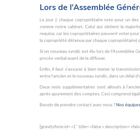
Lors de l’Assemblée Génér
Le jour J, chaque copropriétaire vote pour un des
comme notre cabinet. Celui qui obtient la majorit
requise, car les copropriétaires peuvent voter pour 
la copropriété détenue par chaque copropriétaire) q
Si un nouveau syndic est élu lors de l’Assemblée Gén
procès-verbal avant de le diffuser.
Enfin, il faut s’assurer à bien mener la transmis
entre l’ancien et le nouveau syndic, dans un délai d
Deux mois supplémentaires sont alloués à l’ancie
après apurement des comptes. Ceci comprend égalem
Besoin de prendre contact avec nous ?
Nos équipe
[gravityform id= »1″ title= »false » description= »fals