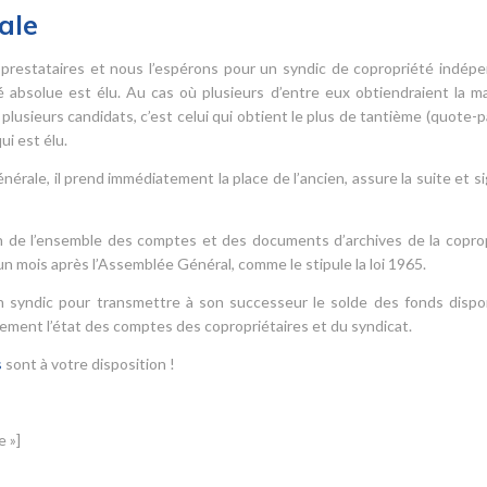
ale
 prestataires et nous l’espérons pour un syndic de copropriété indép
é absolue est élu. Au cas où plusieurs d’entre eux obtiendraient la ma
plusieurs candidats, c’est celui qui obtient le plus de tantième (quote-p
ui est élu.
érale, il prend immédiatement la place de l’ancien, assure la suite et si
sion de l’ensemble des comptes et des documents d’archives de la copro
’un mois après l’Assemblée Général, comme le stipule la loi 1965.
n syndic pour transmettre à son successeur le solde des fonds dispo
ent l’état des comptes des copropriétaires et du syndicat.
s
sont à votre disposition !
e »]