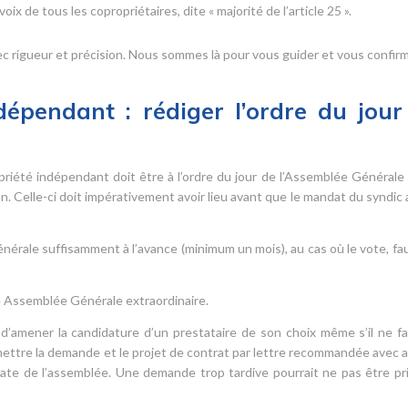
ix de tous les copropriétaires, dite « majorité de l’article 25 ».
 rigueur et précision. Nous sommes là pour vous guider et vous confirm
dépendant : rédiger l’ordre du jour
riété indépendant doit être à l’ordre du jour de l’Assemblée Générale 
n. Celle-ci doit impérativement avoir lieu avant que le mandat du syndic 
nérale suffisamment à l’avance (minimum un mois), au cas où le vote, fa
une Assemblée Générale extraordinaire.
t d’amener la candidature d’un prestataire de son choix même s’il ne fa
nsmettre la demande et le projet de contrat par lettre recommandée avec a
ate de l’assemblée. Une demande trop tardive pourrait ne pas être pr