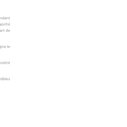
endant
jorité
art de
gne le
priété
nibles