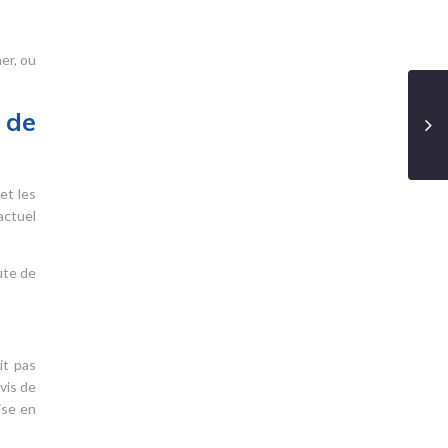
er, ou
 de
et les
actuel
ute de
it pas
vis de
ise en