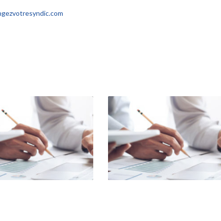
ngezvotresyndic.com
. Consultez nous !