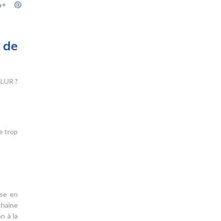
 de
ALUR ?
e trop
ise en
chaine
n à la