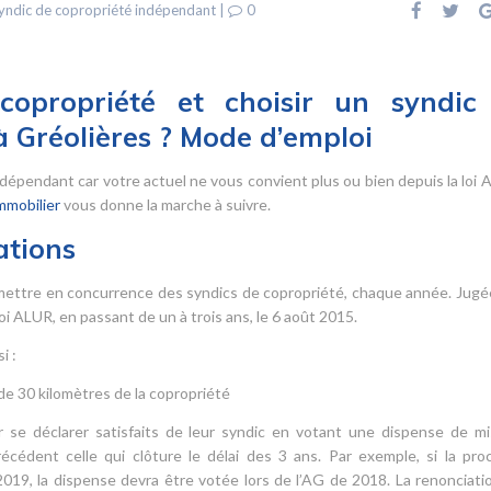
yndic de copropriété indépendant
|
0
opropriété et choisir un syndic
 Gréolières ? Mode d’emploi
dépendant car votre actuel ne vous convient plus ou bien depuis la loi 
mmobilier
vous donne la marche à suivre.
ations
 mettre en concurrence des syndics de copropriété, chaque année. Jugé
loi ALUR, en passant de un à trois ans, le 6 août 2015.
i :
de 30 kilomètres de la copropriété
r se déclarer satisfaits de leur syndic en votant une dispense de m
cédent celle qui clôture le délai des 3 ans. Par exemple, si la pro
19, la dispense devra être votée lors de l’AG de 2018. La renonciatio