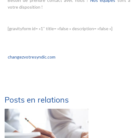
Besoin de prendre contact avec nous ?
Nos équipes
sont à
votre disposition !
[gravityform id= »1″ title= »false » description= »false »]
Elyott Immobilier est inscrit sur le site internet
changezvotresyndic.com
. Consultez nous !
Posts en relations