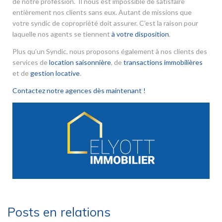
de notre profession. Il nous est impossible de satisfaire
entièrement nos clients sans eux. Autant de missions que
votre syndic de copropriété doit assurer. C’est la raison pour
laquelle nos agents se tiennent
à votre disposition
.
Plus qu’un Syndic, nous proposons également à nos clients des
services de
location saisonnière
, de
transactions immobilières
et de
gestion locative
.
Contactez notre agences dès maintenant !
Posts en relations