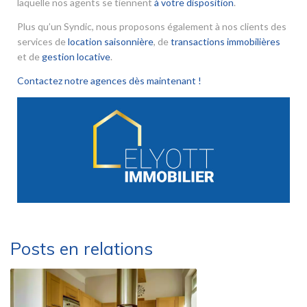
laquelle nos agents se tiennent
à votre disposition
.
Plus qu’un Syndic, nous proposons également à nos clients des
services de
location saisonnière
, de
transactions immobilières
et de
gestion locative
.
Contactez notre agences dès maintenant !
Posts en relations