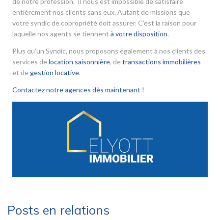
de notre profession. Il nous est impossible de satisfaire
entièrement nos clients sans eux. Autant de missions que
votre syndic de copropriété doit assurer. C’est la raison pour
laquelle nos agents se tiennent
à votre disposition
.
Plus qu’un Syndic, nous proposons également à nos clients des
services de
location saisonnière
, de
transactions immobilières
et de
gestion locative
.
Contactez notre agences dès maintenant !
Posts en relations