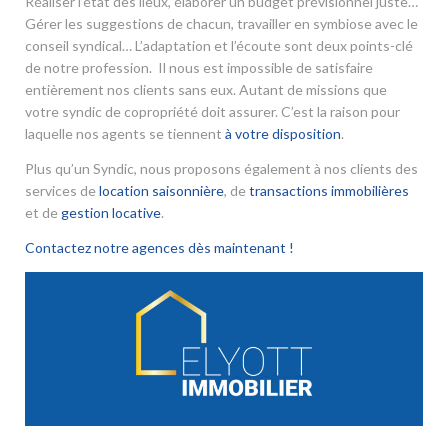
Réaliser l’état des lieux, élaborer un budget prévisionnel juste…
Gérer les suggestions de chacun, travailler en symbiose avec le
conseil syndical… L’adaptation et l’écoute sont deux points-clé
de notre profession. Il nous est impossible de satisfaire
entièrement nos clients sans eux. Autant de missions que
votre syndic de copropriété doit assurer. C’est la raison pour
laquelle nos agents se tiennent
à votre disposition
.
Plus qu’un Syndic, nous proposons également à nos clients des
services de
location saisonnière
, de
transactions immobilières
et de
gestion locative
.
Contactez notre agences dès maintenant !