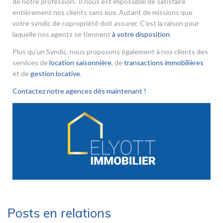
de notre profession. Il nous est impossible de satisfaire
entièrement nos clients sans eux. Autant de missions que
votre syndic de copropriété doit assurer. C’est la raison pour
laquelle nos agents se tiennent
à votre disposition
.
Plus qu’un Syndic, nous proposons également à nos clients des
services de
location saisonnière
, de
transactions immobilières
et de
gestion locative
.
Contactez notre agences dès maintenant !
Posts en relations