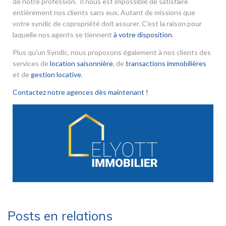
de notre profession. Il nous est impossible de satisfaire
entièrement nos clients sans eux. Autant de missions que
votre syndic de copropriété doit assurer. C’est la raison pour
laquelle nos agents se tiennent
à votre disposition
.
Plus qu’un Syndic, nous proposons également à nos clients des
services de
location saisonnière
, de
transactions immobilières
et de
gestion locative
.
Contactez notre agences dès maintenant !
Posts en relations