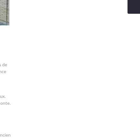
s de
ence
ux.
monte.
ancien