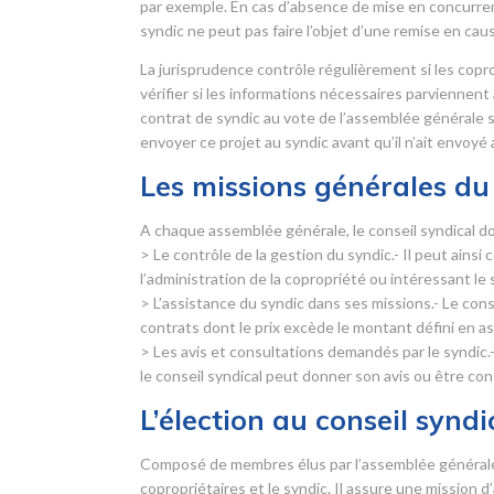
par exemple. En cas d’absence de mise en concurrence
syndic ne peut pas faire l’objet d’une remise en cau
La jurisprudence contrôle régulièrement si les copr
vérifier si les informations nécessaires parviennent
contrat de syndic au vote de l’assemblée générale sans
envoyer ce projet au syndic avant qu’il n’ait envoyé
Les missions générales du 
A chaque assemblée générale, le conseil syndical do
> Le contrôle de la gestion du syndic.- Il peut ainsi
l’administration de la copropriété ou intéressant le 
> L’assistance du syndic dans ses missions.- Le con
contrats dont le prix excède le montant défini en 
> Les avis et consultations demandés par le syndic.-
le conseil syndical peut donner son avis ou être con
L’élection au conseil syndi
Composé de membres élus par l’assemblée générale d
copropriétaires et le syndic. Il assure une mission 