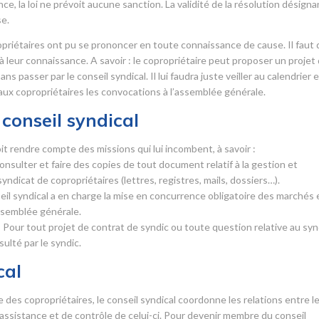
, la loi ne prévoit aucune sanction. La validité de la résolution désigna
se.
opriétaires ont pu se prononcer en toute connaissance de cause. Il faut
 à leur connaissance. A savoir : le copropriétaire peut proposer un projet
 passer par le conseil syndical. Il lui faudra juste veiller au calendrier 
 aux copropriétaires les convocations à l’assemblée générale.
conseil syndical
it rendre compte des missions qui lui incombent, à savoir :
 consulter et faire des copies de tout document relatif à la gestion et
syndicat de copropriétaires (lettres, registres, mails, dossiers…).
seil syndical a en charge la mise en concurrence obligatoire des marchés 
assemblée générale.
 Pour tout projet de contrat de syndic ou toute question relative au syn
sulté par le syndic.
cal
es copropriétaires, le conseil syndical coordonne les relations entre l
d’assistance et de contrôle de celui-ci. Pour devenir membre du conseil