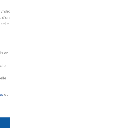
syndic
t d’un
 celle
ls en
c le
elle
es
et