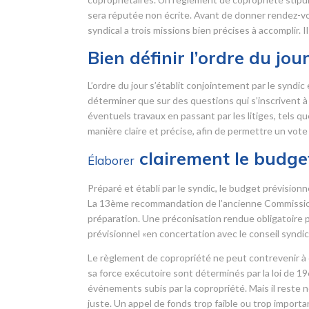
sera réputée non écrite. Avant de donner rendez-vo
syndical a trois missions bien précises à accomplir. 
Bien définir l’ordre du jou
L’ordre du jour s’établit conjointement par le syndic
déterminer que sur des questions qui s’inscrivent à l’
éventuels travaux en passant par les litiges, tels q
manière claire et précise, afin de permettre un vote 
clairement le budget
Élaborer
Préparé et établi par le syndic, le budget prévisio
La 13
ème
recommandation de l’ancienne Commission r
préparation. Une préconisation rendue obligatoire pa
prévisionnel «en concertation avec le conseil syndica
Le règlement de copropriété ne peut contrevenir à c
sa force exécutoire sont déterminés par la loi de 1
événements subis par la copropriété. Mais il reste n
juste. Un appel de fonds trop faible ou trop importan