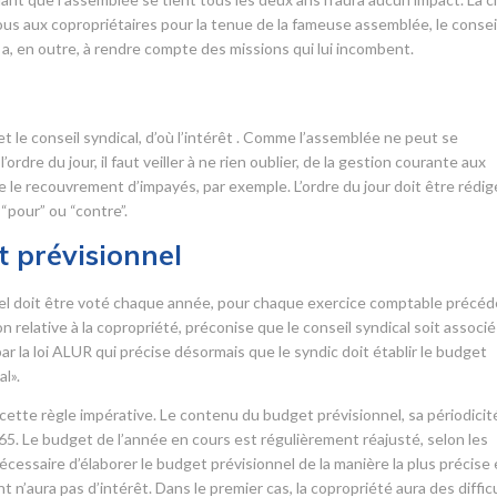
us aux copropriétaires pour la tenue de la fameuse assemblée, le consei
Il a, en outre, à rendre compte des missions qui lui incombent.
r
 et le conseil syndical, d’où l’intérêt . Comme l’assemblée ne peut se
ordre du jour, il faut veiller à ne rien oublier, de la gestion courante aux
ue le recouvrement d’impayés, par exemple. L’ordre du jour doit être rédig
“pour” ou “contre”.
 prévisionnel
nnel doit être voté chaque année, pour chaque exercice comptable précéd
elative à la copropriété, préconise que le conseil syndical soit associé
r la loi ALUR qui précise désormais que le syndic doit établir le budget
l».
ette règle impérative. Le contenu du budget prévisionnel, sa périodicit
965. Le budget de l’année en cours est régulièrement réajusté, selon les
écessaire d’élaborer le budget prévisionnel de la manière la plus précise 
t n’aura pas d’intérêt. Dans le premier cas, la copropriété aura des diffic