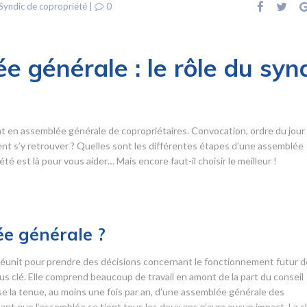
Syndic de copropriété
|
0
e générale : le rôle du syn
t en assemblée générale de copropriétaires. Convocation, ordre du jour
 s’y retrouver ? Quelles sont les différentes étapes d’une assemblée
é est là pour vous aider… Mais encore faut-il choisir le meilleur !
e générale ?
éunit pour prendre des décisions concernant le fonctionnement futur d
s clé. Elle comprend beaucoup de travail en amont de la part du conseil
ose la tenue, au moins une fois par an, d’une assemblée générale des
ant que l’assemblée se tient tous les deux ans n’aura aucun impact. La c