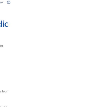
dic
 et
e leur
lause