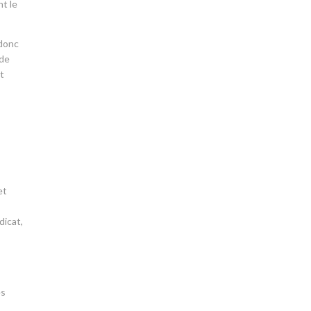
nt le
 donc
 de
et
et
dicat,
es