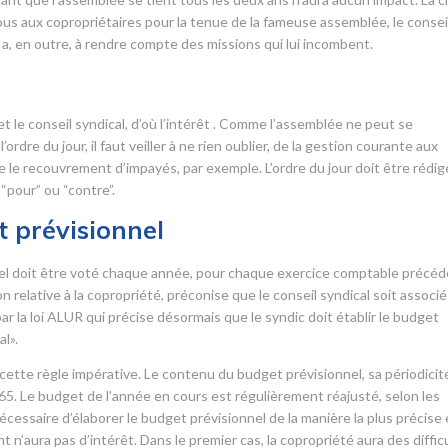
us aux copropriétaires pour la tenue de la fameuse assemblée, le consei
Il a, en outre, à rendre compte des missions qui lui incombent.
r
 et le conseil syndical, d’où l’intérêt . Comme l’assemblée ne peut se
ordre du jour, il faut veiller à ne rien oublier, de la gestion courante aux
ue le recouvrement d’impayés, par exemple. L’ordre du jour doit être rédig
“pour” ou “contre”.
 prévisionnel
nnel doit être voté chaque année, pour chaque exercice comptable précéd
elative à la copropriété, préconise que le conseil syndical soit associé
r la loi ALUR qui précise désormais que le syndic doit établir le budget
l».
ette règle impérative. Le contenu du budget prévisionnel, sa périodicit
965. Le budget de l’année en cours est régulièrement réajusté, selon les
écessaire d’élaborer le budget prévisionnel de la manière la plus précise 
t n’aura pas d’intérêt. Dans le premier cas, la copropriété aura des diffic