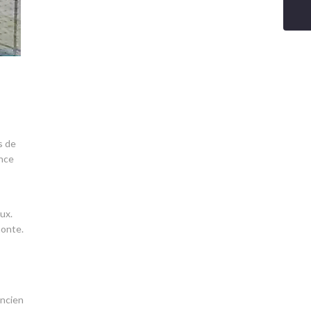
s de
ence
ux.
monte.
ancien