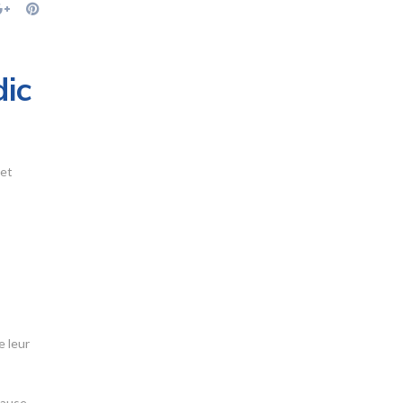
dic
 et
e leur
lause