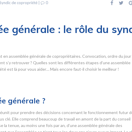
Syndic de copropriété
|
0
e générale : le rôle du syn
t en assemblée générale de copropriétaires. Convocation, ordre du jour
 s’y retrouver ? Quelles sont les différentes étapes d’une assemblée
é est là pour vous aider… Mais encore faut-il choisir le meilleur !
e générale ?
éunit pour prendre des décisions concernant le fonctionnement futur d
s clé. Elle comprend beaucoup de travail en amont de la part du conseil
ose la tenue, au moins une fois par an, d’une assemblée générale des
ant que l’assemblée se tient tous les deux ans n’aura aucun impact. La c