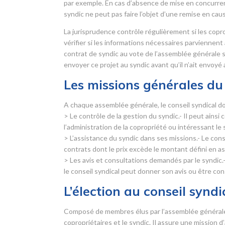
par exemple. En cas d’absence de mise en concurrence
syndic ne peut pas faire l’objet d’une remise en cau
La jurisprudence contrôle régulièrement si les copr
vérifier si les informations nécessaires parviennent
contrat de syndic au vote de l’assemblée générale sans
envoyer ce projet au syndic avant qu’il n’ait envoyé
Les missions générales du 
A chaque assemblée générale, le conseil syndical do
> Le contrôle de la gestion du syndic.- Il peut ainsi
l’administration de la copropriété ou intéressant le 
> L’assistance du syndic dans ses missions.- Le con
contrats dont le prix excède le montant défini en 
> Les avis et consultations demandés par le syndic.-
le conseil syndical peut donner son avis ou être con
L’élection au conseil syndi
Composé de membres élus par l’assemblée générale d
copropriétaires et le syndic. Il assure une mission 