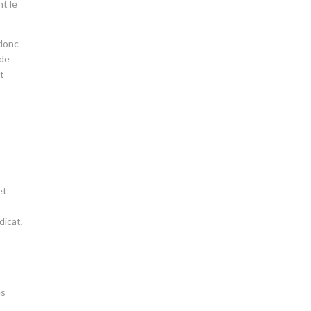
nt le
 donc
 de
et
et
dicat,
es