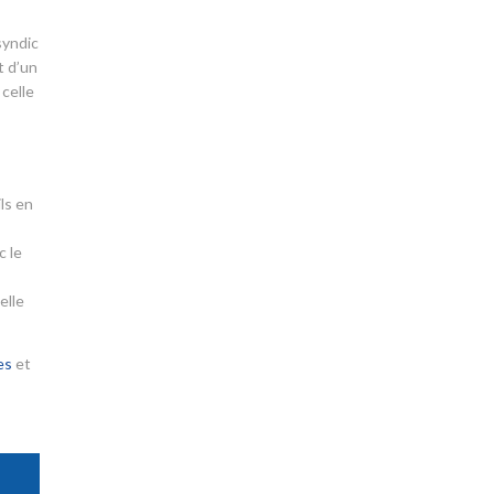
syndic
t d’un
 celle
ls en
c le
elle
es
et