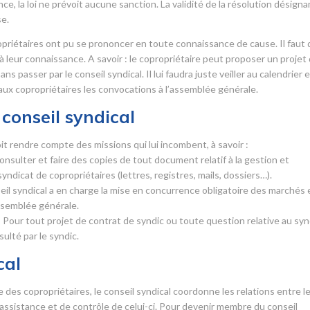
, la loi ne prévoit aucune sanction. La validité de la résolution désigna
se.
opriétaires ont pu se prononcer en toute connaissance de cause. Il faut
 à leur connaissance. A savoir : le copropriétaire peut proposer un projet
 passer par le conseil syndical. Il lui faudra juste veiller au calendrier 
 aux copropriétaires les convocations à l’assemblée générale.
conseil syndical
it rendre compte des missions qui lui incombent, à savoir :
 consulter et faire des copies de tout document relatif à la gestion et
syndicat de copropriétaires (lettres, registres, mails, dossiers…).
seil syndical a en charge la mise en concurrence obligatoire des marchés 
assemblée générale.
 Pour tout projet de contrat de syndic ou toute question relative au syn
sulté par le syndic.
cal
es copropriétaires, le conseil syndical coordonne les relations entre l
d’assistance et de contrôle de celui-ci. Pour devenir membre du conseil