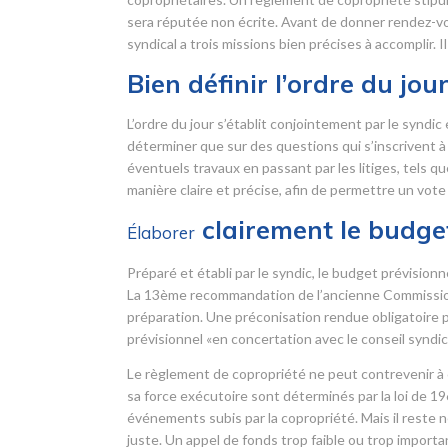
sera réputée non écrite. Avant de donner rendez-vo
syndical a trois missions bien précises à accomplir. 
Bien définir l’ordre du jou
L’ordre du jour s’établit conjointement par le syndic
déterminer que sur des questions qui s’inscrivent à l’
éventuels travaux en passant par les litiges, tels q
manière claire et précise, afin de permettre un vote 
clairement le budget
Élaborer
Préparé et établi par le syndic, le budget prévisio
La 13
ème
recommandation de l’ancienne Commission r
préparation. Une préconisation rendue obligatoire pa
prévisionnel «en concertation avec le conseil syndica
Le règlement de copropriété ne peut contrevenir à c
sa force exécutoire sont déterminés par la loi de 1
événements subis par la copropriété. Mais il reste n
juste. Un appel de fonds trop faible ou trop importan