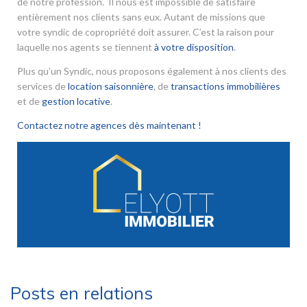
de notre profession. Il nous est impossible de satisfaire
entièrement nos clients sans eux. Autant de missions que
votre syndic de copropriété doit assurer. C’est la raison pour
laquelle nos agents se tiennent
à votre disposition
.
Plus qu’un Syndic, nous proposons également à nos clients des
services de
location saisonnière
, de
transactions immobilières
et de
gestion locative
.
Contactez notre agences dès maintenant !
Posts en relations