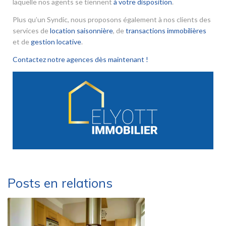
laquelle nos agents se tiennent
à votre disposition
.
Plus qu’un Syndic, nous proposons également à nos clients des
services de
location saisonnière
, de
transactions immobilières
et de
gestion locative
.
Contactez notre agences dès maintenant !
Posts en relations