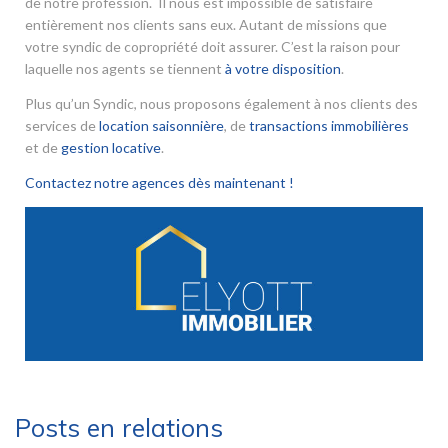
de notre profession. Il nous est impossible de satisfaire
entièrement nos clients sans eux. Autant de missions que
votre syndic de copropriété doit assurer. C’est la raison pour
laquelle nos agents se tiennent
à votre disposition
.
Plus qu’un Syndic, nous proposons également à nos clients des
services de
location saisonnière
, de
transactions immobilières
et de
gestion locative
.
Contactez notre agences dès maintenant !
Posts en relations