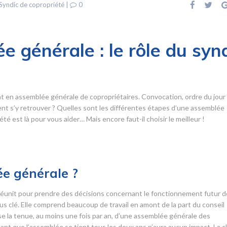
Syndic de copropriété
|
0
e générale : le rôle du syn
t en assemblée générale de copropriétaires. Convocation, ordre du jour
 s’y retrouver ? Quelles sont les différentes étapes d’une assemblée
é est là pour vous aider… Mais encore faut-il choisir le meilleur !
e générale ?
éunit pour prendre des décisions concernant le fonctionnement futur d
s clé. Elle comprend beaucoup de travail en amont de la part du conseil
ose la tenue, au moins une fois par an, d’une assemblée générale des
ant que l’assemblée se tient tous les deux ans n’aura aucun impact. La c