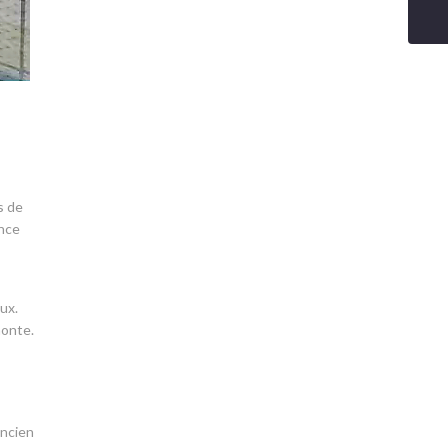
s de
ence
ux.
monte.
ancien