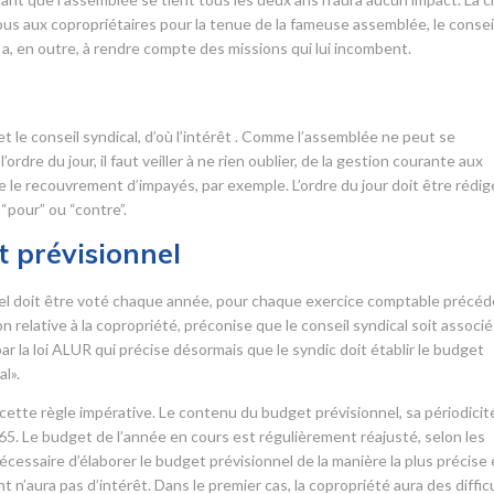
us aux copropriétaires pour la tenue de la fameuse assemblée, le consei
Il a, en outre, à rendre compte des missions qui lui incombent.
r
 et le conseil syndical, d’où l’intérêt . Comme l’assemblée ne peut se
ordre du jour, il faut veiller à ne rien oublier, de la gestion courante aux
ue le recouvrement d’impayés, par exemple. L’ordre du jour doit être rédig
“pour” ou “contre”.
 prévisionnel
nnel doit être voté chaque année, pour chaque exercice comptable précéd
elative à la copropriété, préconise que le conseil syndical soit associé
r la loi ALUR qui précise désormais que le syndic doit établir le budget
l».
ette règle impérative. Le contenu du budget prévisionnel, sa périodicit
965. Le budget de l’année en cours est régulièrement réajusté, selon les
écessaire d’élaborer le budget prévisionnel de la manière la plus précise 
t n’aura pas d’intérêt. Dans le premier cas, la copropriété aura des diffic