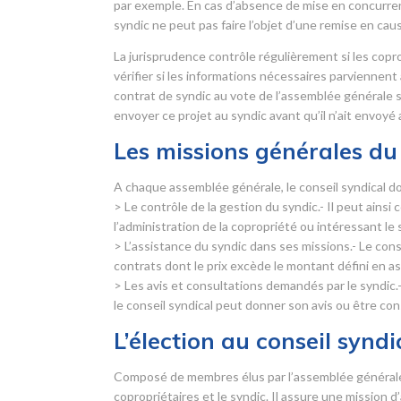
par exemple. En cas d’absence de mise en concurrence
syndic ne peut pas faire l’objet d’une remise en cau
La jurisprudence contrôle régulièrement si les copr
vérifier si les informations nécessaires parviennent
contrat de syndic au vote de l’assemblée générale sans
envoyer ce projet au syndic avant qu’il n’ait envoyé
Les missions générales du 
A chaque assemblée générale, le conseil syndical do
> Le contrôle de la gestion du syndic.- Il peut ainsi
l’administration de la copropriété ou intéressant le 
> L’assistance du syndic dans ses missions.- Le con
contrats dont le prix excède le montant défini en 
> Les avis et consultations demandés par le syndic.-
le conseil syndical peut donner son avis ou être con
L’élection au conseil syndi
Composé de membres élus par l’assemblée générale d
copropriétaires et le syndic. Il assure une mission 