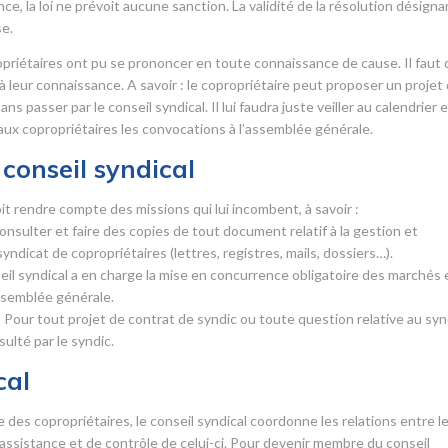
, la loi ne prévoit aucune sanction. La validité de la résolution désigna
se.
opriétaires ont pu se prononcer en toute connaissance de cause. Il faut
 à leur connaissance. A savoir : le copropriétaire peut proposer un projet
 passer par le conseil syndical. Il lui faudra juste veiller au calendrier 
 aux copropriétaires les convocations à l’assemblée générale.
conseil syndical
it rendre compte des missions qui lui incombent, à savoir :
 consulter et faire des copies de tout document relatif à la gestion et
syndicat de copropriétaires (lettres, registres, mails, dossiers…).
seil syndical a en charge la mise en concurrence obligatoire des marchés 
assemblée générale.
 Pour tout projet de contrat de syndic ou toute question relative au syn
sulté par le syndic.
cal
es copropriétaires, le conseil syndical coordonne les relations entre l
d’assistance et de contrôle de celui-ci. Pour devenir membre du conseil