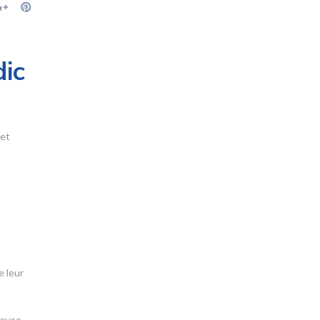
dic
 et
e leur
lause