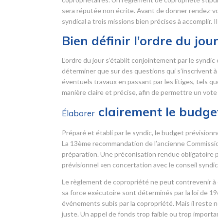
sera réputée non écrite. Avant de donner rendez-vo
syndical a trois missions bien précises à accomplir. 
Bien définir l’ordre du jou
L’ordre du jour s’établit conjointement par le syndic
déterminer que sur des questions qui s’inscrivent à l’
éventuels travaux en passant par les litiges, tels q
manière claire et précise, afin de permettre un vote 
clairement le budget
Élaborer
Préparé et établi par le syndic, le budget prévisio
La 13
ème
recommandation de l’ancienne Commission r
préparation. Une préconisation rendue obligatoire pa
prévisionnel «en concertation avec le conseil syndica
Le règlement de copropriété ne peut contrevenir à c
sa force exécutoire sont déterminés par la loi de 1
événements subis par la copropriété. Mais il reste n
juste. Un appel de fonds trop faible ou trop importan