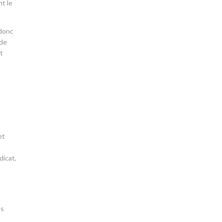
nt le
 donc
 de
et
et
dicat,
es