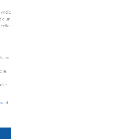
syndic
t d’un
 celle
ls en
c le
elle
es
et