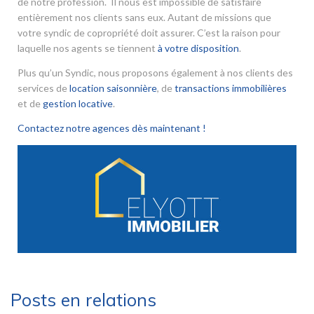
de notre profession. Il nous est impossible de satisfaire
entièrement nos clients sans eux. Autant de missions que
votre syndic de copropriété doit assurer. C’est la raison pour
laquelle nos agents se tiennent
à votre disposition
.
Plus qu’un Syndic, nous proposons également à nos clients des
services de
location saisonnière
, de
transactions immobilières
et de
gestion locative
.
Contactez notre agences dès maintenant !
Posts en relations