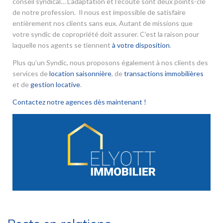
conseil syndical… L’adaptation et l’écoute sont deux points-clé
de notre profession. Il nous est impossible de satisfaire
entièrement nos clients sans eux. Autant de missions que
votre syndic de copropriété doit assurer. C’est la raison pour
laquelle nos agents se tiennent
à votre disposition
.
Plus qu’un Syndic, nous proposons également à nos clients des
services de
location saisonnière
, de
transactions immobilières
et de
gestion locative
.
Contactez notre agences dès maintenant !