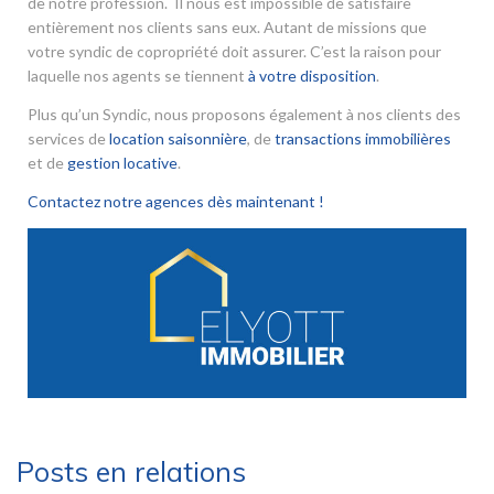
de notre profession. Il nous est impossible de satisfaire
entièrement nos clients sans eux. Autant de missions que
votre syndic de copropriété doit assurer. C’est la raison pour
laquelle nos agents se tiennent
à votre disposition
.
Plus qu’un Syndic, nous proposons également à nos clients des
services de
location saisonnière
, de
transactions immobilières
et de
gestion locative
.
Contactez notre agences dès maintenant !
Posts en relations