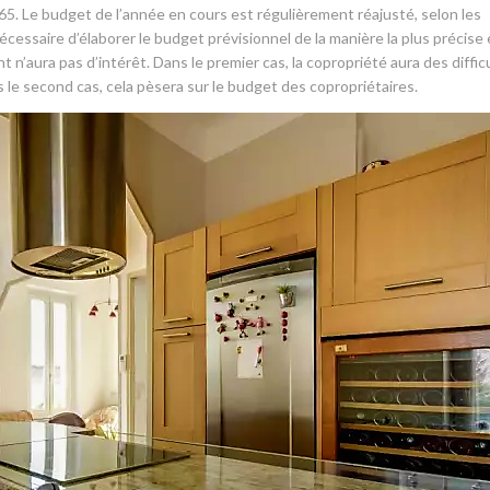
965. Le budget de l’année en cours est régulièrement réajusté, selon les
écessaire d’élaborer le budget prévisionnel de la manière la plus précise 
t n’aura pas d’intérêt. Dans le premier cas, la copropriété aura des diffic
 le second cas, cela pèsera sur le budget des copropriétaires.