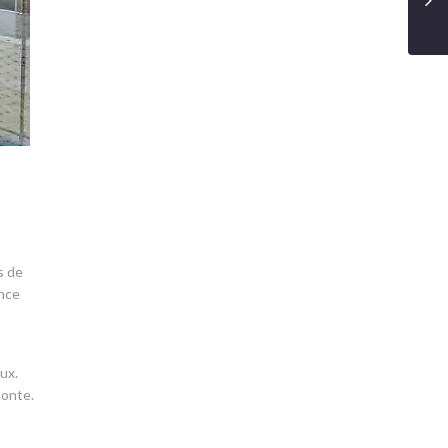
s de
ence
ux.
monte.