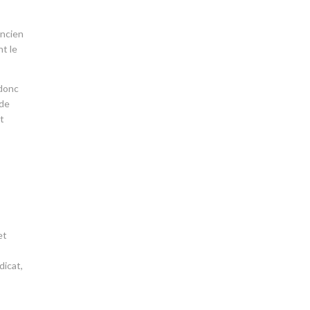
ancien
nt le
 donc
 de
et
et
dicat,