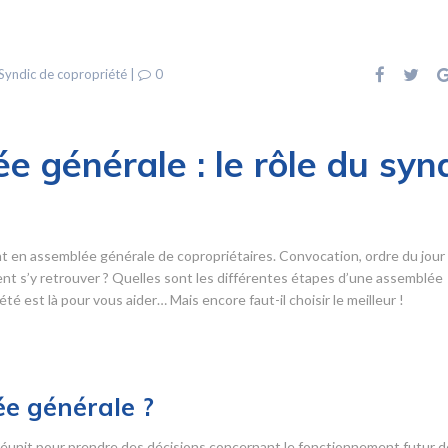
Syndic de copropriété
|
0
e générale : le rôle du syn
t en assemblée générale de copropriétaires. Convocation, ordre du jour
 s’y retrouver ? Quelles sont les différentes étapes d’une assemblée
é est là pour vous aider… Mais encore faut-il choisir le meilleur !
e générale ?
éunit pour prendre des décisions concernant le fonctionnement futur d