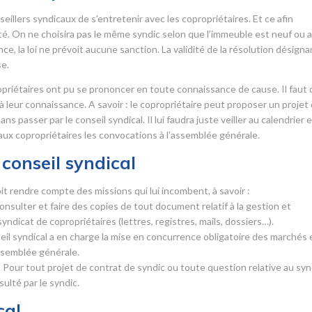
eillers syndicaux de s’entretenir avec les copropriétaires. Et ce afin
été. On ne choisira pas le même syndic selon que l’immeuble est neuf ou 
, la loi ne prévoit aucune sanction. La validité de la résolution désigna
se.
opriétaires ont pu se prononcer en toute connaissance de cause. Il faut
 à leur connaissance. A savoir : le copropriétaire peut proposer un projet
 passer par le conseil syndical. Il lui faudra juste veiller au calendrier 
 aux copropriétaires les convocations à l’assemblée générale.
conseil syndical
it rendre compte des missions qui lui incombent, à savoir :
 consulter et faire des copies de tout document relatif à la gestion et
syndicat de copropriétaires (lettres, registres, mails, dossiers…).
seil syndical a en charge la mise en concurrence obligatoire des marchés 
assemblée générale.
 Pour tout projet de contrat de syndic ou toute question relative au syn
sulté par le syndic.
cal