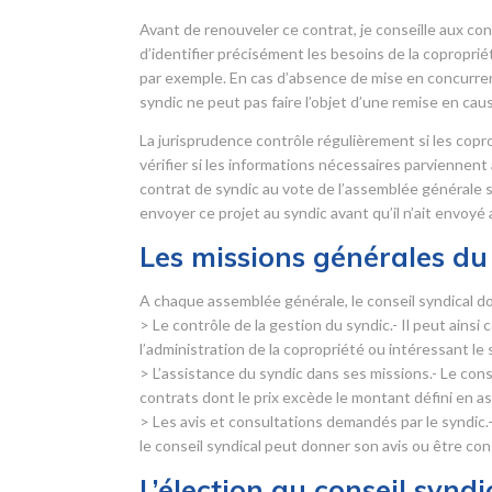
Avant de renouveler ce contrat, je conseille aux cons
d’identifier précisément les besoins de la copropri
par exemple. En cas d’absence de mise en concurrence
syndic ne peut pas faire l’objet d’une remise en cau
La jurisprudence contrôle régulièrement si les copr
vérifier si les informations nécessaires parviennent
contrat de syndic au vote de l’assemblée générale sans
envoyer ce projet au syndic avant qu’il n’ait envoyé
Les missions générales du 
A chaque assemblée générale, le conseil syndical do
> Le contrôle de la gestion du syndic.- Il peut ainsi
l’administration de la copropriété ou intéressant le 
> L’assistance du syndic dans ses missions.- Le con
contrats dont le prix excède le montant défini en 
> Les avis et consultations demandés par le syndic.-
le conseil syndical peut donner son avis ou être con
L’élection au conseil syndi