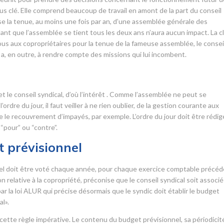
s clé. Elle comprend beaucoup de travail en amont de la part du conseil
ose la tenue, au moins une fois par an, d’une assemblée générale des
ant que l’assemblée se tient tous les deux ans n’aura aucun impact. La c
us aux copropriétaires pour la tenue de la fameuse assemblée, le consei
Il a, en outre, à rendre compte des missions qui lui incombent.
r
 et le conseil syndical, d’où l’intérêt . Comme l’assemblée ne peut se
ordre du jour, il faut veiller à ne rien oublier, de la gestion courante aux
ue le recouvrement d’impayés, par exemple. L’ordre du jour doit être rédig
“pour” ou “contre”.
 prévisionnel
nnel doit être voté chaque année, pour chaque exercice comptable précéd
elative à la copropriété, préconise que le conseil syndical soit associé
r la loi ALUR qui précise désormais que le syndic doit établir le budget
l».
ette règle impérative. Le contenu du budget prévisionnel, sa périodicit