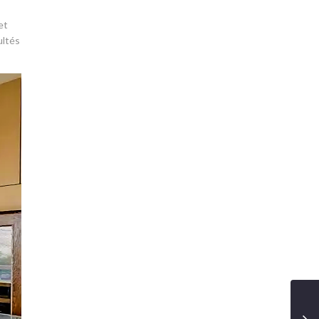
et
ultés