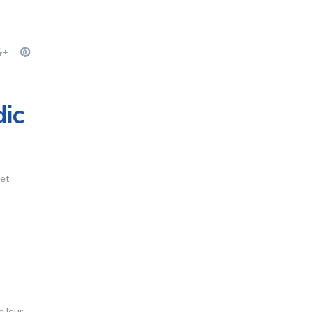
dic
 et
e leur