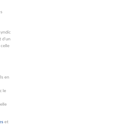
es
syndic
t d’un
 celle
ls en
c le
elle
es
et