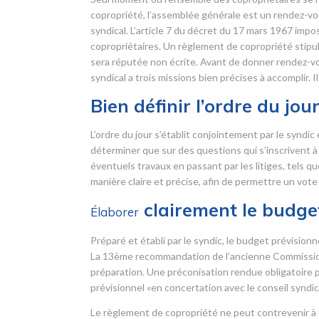
copropriété, l’assemblée générale est un rendez-vou
syndical. L’article 7 du décret du 17 mars 1967 imp
copropriétaires. Un règlement de copropriété stipul
sera réputée non écrite. Avant de donner rendez-vo
syndical a trois missions bien précises à accomplir. 
Bien définir l’ordre du jou
L’ordre du jour s’établit conjointement par le syndic
déterminer que sur des questions qui s’inscrivent à l’
éventuels travaux en passant par les litiges, tels q
manière claire et précise, afin de permettre un vote 
clairement le budget
Élaborer
Préparé et établi par le syndic, le budget prévisio
La 13
ème
recommandation de l’ancienne Commission r
préparation. Une préconisation rendue obligatoire pa
prévisionnel «en concertation avec le conseil syndica
Le règlement de copropriété ne peut contrevenir à c