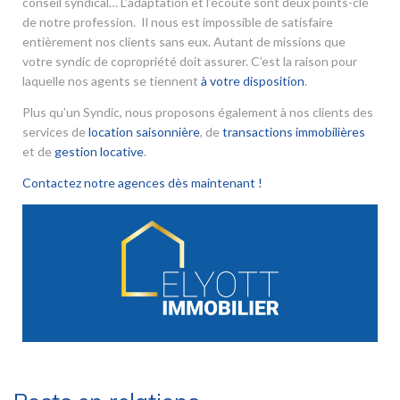
conseil syndical… L’adaptation et l’écoute sont deux points-clé
de notre profession. Il nous est impossible de satisfaire
entièrement nos clients sans eux. Autant de missions que
votre syndic de copropriété doit assurer. C’est la raison pour
laquelle nos agents se tiennent
à votre disposition
.
Plus qu’un Syndic, nous proposons également à nos clients des
services de
location saisonnière
, de
transactions immobilières
et de
gestion locative
.
Contactez notre agences dès maintenant !