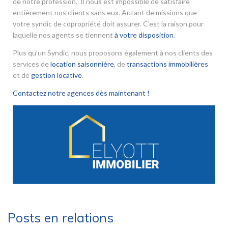
de notre profession. Il nous est impossible de satisfaire
entièrement nos clients sans eux. Autant de missions que
votre syndic de copropriété doit assurer. C’est la raison pour
laquelle nos agents se tiennent
à votre disposition
.
Plus qu’un Syndic, nous proposons également à nos clients des
services de
location saisonnière
, de
transactions immobilières
et de
gestion locative
.
Contactez notre agences dès maintenant !
Posts en relations