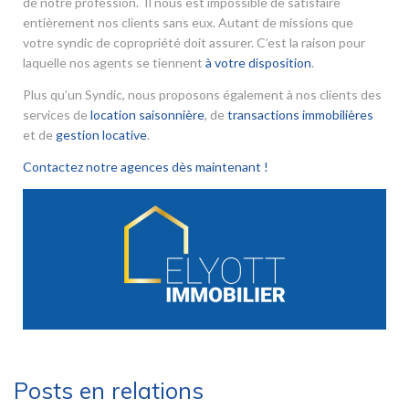
de notre profession. Il nous est impossible de satisfaire
entièrement nos clients sans eux. Autant de missions que
votre syndic de copropriété doit assurer. C’est la raison pour
laquelle nos agents se tiennent
à votre disposition
.
Plus qu’un Syndic, nous proposons également à nos clients des
services de
location saisonnière
, de
transactions immobilières
et de
gestion locative
.
Contactez notre agences dès maintenant !
Posts en relations