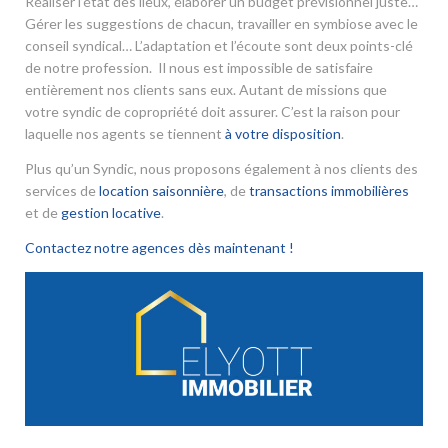
Réaliser l’état des lieux, élaborer un budget prévisionnel juste…
Gérer les suggestions de chacun, travailler en symbiose avec le
conseil syndical… L’adaptation et l’écoute sont deux points-clé
de notre profession. Il nous est impossible de satisfaire
entièrement nos clients sans eux. Autant de missions que
votre syndic de copropriété doit assurer. C’est la raison pour
laquelle nos agents se tiennent
à votre disposition
.
Plus qu’un Syndic, nous proposons également à nos clients des
services de
location saisonnière
, de
transactions immobilières
et de
gestion locative
.
Contactez notre agences dès maintenant !