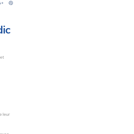
dic
 et
e leur
lause