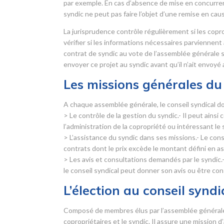
par exemple. En cas d’absence de mise en concurrence
syndic ne peut pas faire l’objet d’une remise en cau
La jurisprudence contrôle régulièrement si les copr
vérifier si les informations nécessaires parviennent
contrat de syndic au vote de l’assemblée générale sans
envoyer ce projet au syndic avant qu’il n’ait envoyé
Les missions générales du 
A chaque assemblée générale, le conseil syndical do
> Le contrôle de la gestion du syndic.- Il peut ainsi
l’administration de la copropriété ou intéressant le 
> L’assistance du syndic dans ses missions.- Le con
contrats dont le prix excède le montant défini en 
> Les avis et consultations demandés par le syndic.-
le conseil syndical peut donner son avis ou être con
L’élection au conseil syndi
Composé de membres élus par l’assemblée générale d
copropriétaires et le syndic. Il assure une mission 