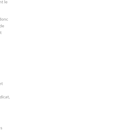
nt le
 donc
 de
et
et
dicat,
es