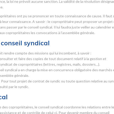
, la loi ne prévoit aucune sanction. La validité de la résolution désigna
se.
opriétaires ont pu se prononcer en toute connaissance de cause. Il faut
 à leur connaissance. A savoir : le copropriétaire peut proposer un projet
 passer par le conseil syndical. Il lui faudra juste veiller au calendrier 
 aux copropriétaires les convocations à l’assemblée générale.
conseil syndical
it rendre compte des missions qui lui incombent, à savoir :
 consulter et faire des copies de tout document relatif à la gestion et
syndicat de copropriétaires (lettres, registres, mails, dossiers…).
seil syndical a en charge la mise en concurrence obligatoire des marchés 
assemblée générale.
 Pour tout projet de contrat de syndic ou toute question relative au syn
sulté par le syndic.
cal
es copropriétaires, le conseil syndical coordonne les relations entre l
d’assistance et de contrôle de celui-ci. Pour devenir membre du conseil