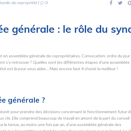
Syndic de copropriété
|
0
e générale : le rôle du syn
t en assemblée générale de copropriétaires. Convocation, ordre du jour
 s’y retrouver ? Quelles sont les différentes étapes d’une assemblée
é est là pour vous aider… Mais encore faut-il choisir le meilleur !
e générale ?
éunit pour prendre des décisions concernant le fonctionnement futur d
s clé. Elle comprend beaucoup de travail en amont de la part du conseil
ose la tenue, au moins une fois par an, d’une assemblée générale des
ant que l’assemblée se tient tous les deux ans n’aura aucun impact. La c