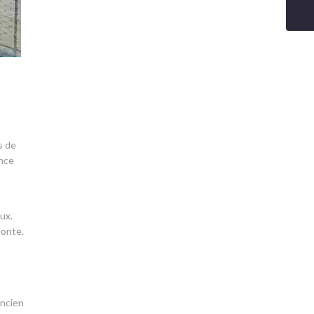
s de
ence
ux.
monte.
ancien