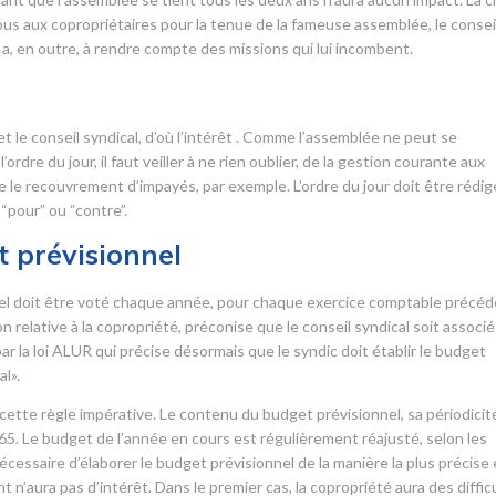
us aux copropriétaires pour la tenue de la fameuse assemblée, le consei
Il a, en outre, à rendre compte des missions qui lui incombent.
r
 et le conseil syndical, d’où l’intérêt . Comme l’assemblée ne peut se
ordre du jour, il faut veiller à ne rien oublier, de la gestion courante aux
ue le recouvrement d’impayés, par exemple. L’ordre du jour doit être rédig
“pour” ou “contre”.
 prévisionnel
nnel doit être voté chaque année, pour chaque exercice comptable précéd
elative à la copropriété, préconise que le conseil syndical soit associé
r la loi ALUR qui précise désormais que le syndic doit établir le budget
l».
ette règle impérative. Le contenu du budget prévisionnel, sa périodicit
965. Le budget de l’année en cours est régulièrement réajusté, selon les
écessaire d’élaborer le budget prévisionnel de la manière la plus précise 
t n’aura pas d’intérêt. Dans le premier cas, la copropriété aura des diffic