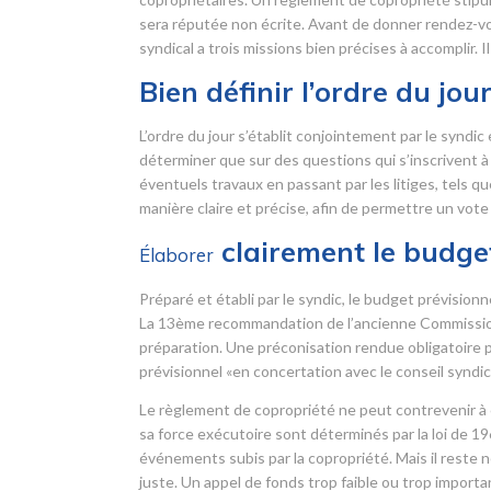
sera réputée non écrite. Avant de donner rendez-vo
syndical a trois missions bien précises à accomplir. 
Bien définir l’ordre du jou
L’ordre du jour s’établit conjointement par le syndic
déterminer que sur des questions qui s’inscrivent à l’
éventuels travaux en passant par les litiges, tels q
manière claire et précise, afin de permettre un vote 
clairement le budget
Élaborer
Préparé et établi par le syndic, le budget prévisio
La 13
ème
recommandation de l’ancienne Commission r
préparation. Une préconisation rendue obligatoire pa
prévisionnel «en concertation avec le conseil syndica
Le règlement de copropriété ne peut contrevenir à c
sa force exécutoire sont déterminés par la loi de 1
événements subis par la copropriété. Mais il reste n
juste. Un appel de fonds trop faible ou trop importan