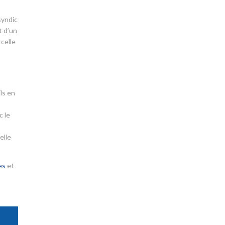
syndic
t d’un
 celle
ls en
c le
elle
es
et