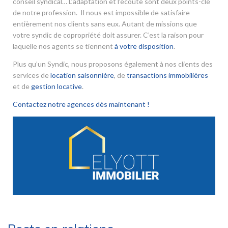
conseil syndical… L’adaptation et l’écoute sont deux points-clé
de notre profession. Il nous est impossible de satisfaire
entièrement nos clients sans eux. Autant de missions que
votre syndic de copropriété doit assurer. C’est la raison pour
laquelle nos agents se tiennent
à votre disposition
.
Plus qu’un Syndic, nous proposons également à nos clients des
services de
location saisonnière
, de
transactions immobilières
et de
gestion locative
.
Contactez notre agences dès maintenant !