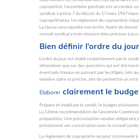
copropriété, l’assemblée générale est un rendez-vou
syndical. L’article 7 du décret du 17 mars 1967 imp
copropriétaires. Un règlement de copropriété stipu
La clause sera réputée non écrite. Avant de donner
conseil syndical a trois missions bien précises à acc
Bien définir l’ordre du jou
L’ordre du jour est établi conjointement par le syndi
déterminer que sur des questions qui ont été inscrites
éventuels travaux en passant par les litiges, tels q
manière claire et précise, afin de permettre un vote 
clairement le budget
Élaborer
Préparé et établi par le syndic, le budget prévisio
La 13
ème
recommandation de l’ancienne Commission r
préparation. Une préconisation rendue obligatoire pa
prévisionnel «en concertation avec le conseil syndica
Le règlement de copropriété ne peut contrevenir à c