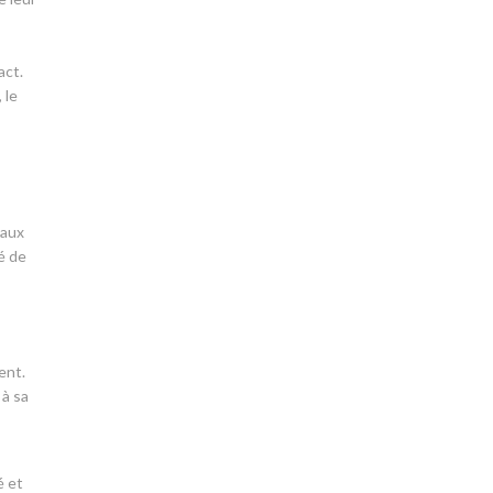
act.
 le
 aux
é de
ent.
 à sa
é et