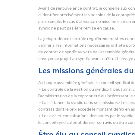
Avant de renouveler ce contrat, je conseille aux cons
d’identifier précisément les besoins de la copropri
par exemple. En cas d’absence de mise en concurrence
syndic ne peut pas être remise en cause.
La jurisprudence contrôle régulièrement si les copr
vérifier si les informations nécessaires ont été por
de contrat de syndic au vote de l’assemblée générale s
envoyer ce projet au syndic avant qu’il n’ait envoyé
Les missions générales du 
A chaque assemblée générale, le conseil syndical do
> Le contrôle de la gestion du syndic.- Il peut ainsi
l’administration de la copropriété ou intéressant le 
> L’assistance du syndic dans ses missions.- Le con
contrats dont le prix excède le montant défini en 
> Les avis et consultations demandés par le syndic.-
le conseil syndical peut donner son avis ou être con
Être élu au conseil syndica