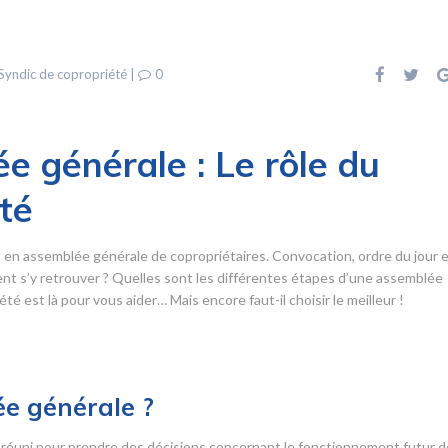
Syndic de copropriété
|
0
e générale : Le rôle du
té
s en assemblée générale de copropriétaires. Convocation, ordre du jour 
 s’y retrouver ? Quelles sont les différentes étapes d’une assemblée
é est là pour vous aider… Mais encore faut-il choisir le meilleur !
e générale ?
réuni pour prendre des décisions concernant le fonctionnement futur d