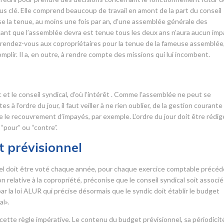
s clé. Elle comprend beaucoup de travail en amont de la part du conseil
ose la tenue, au moins une fois par an, d’une assemblée générale des
lant que l’assemblée devra est tenue tous les deux ans n’aura aucun imp
 rendez-vous aux copropriétaires pour la tenue de la fameuse assemblée,
omplir. Il a, en outre, à rendre compte des missions qui lui incombent.
r
c et le conseil syndical, d’où l’intérêt . Comme l’assemblée ne peut se
 à l’ordre du jour, il faut veiller à ne rien oublier, de la gestion courante
ue le recouvrement d’impayés, par exemple. L’ordre du jour doit être rédig
“pour” ou “contre”.
 prévisionnel
nnel doit être voté chaque année, pour chaque exercice comptable précéd
elative à la copropriété, préconise que le conseil syndical soit associé
r la loi ALUR qui précise désormais que le syndic doit établir le budget
l».
ette règle impérative. Le contenu du budget prévisionnel, sa périodicit