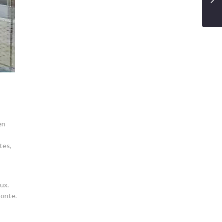
en
tes,
ux.
monte.