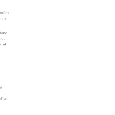
ancien
nt le
 donc
ojet
er et
et
dicat,