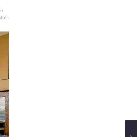
et
ultés