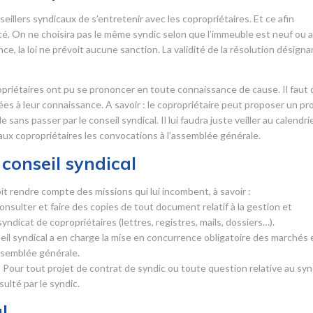
eillers syndicaux de s’entretenir avec les copropriétaires. Et ce afin
été. On ne choisira pas le même syndic selon que l’immeuble est neuf ou 
, la loi ne prévoit aucune sanction. La validité de la résolution désigna
opriétaires ont pu se prononcer en toute connaissance de cause. Il faut
tées à leur connaissance. A savoir : le copropriétaire peut proposer un pr
ans passer par le conseil syndical. Il lui faudra juste veiller au calendri
 aux copropriétaires les convocations à l’assemblée générale.
conseil syndical
it rendre compte des missions qui lui incombent, à savoir :
 consulter et faire des copies de tout document relatif à la gestion et
syndicat de copropriétaires (lettres, registres, mails, dossiers…).
seil syndical a en charge la mise en concurrence obligatoire des marchés 
assemblée générale.
 Pour tout projet de contrat de syndic ou toute question relative au syn
sulté par le syndic.
l