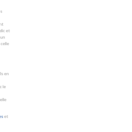
es
nt
dic et
’un
 celle
ls en
c le
elle
es
et