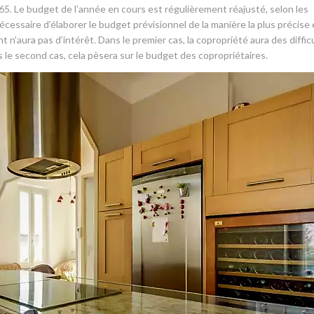
965. Le budget de l’année en cours est régulièrement réajusté, selon les
écessaire d’élaborer le budget prévisionnel de la manière la plus précise 
t n’aura pas d’intérêt. Dans le premier cas, la copropriété aura des diffic
 le second cas, cela pèsera sur le budget des copropriétaires.