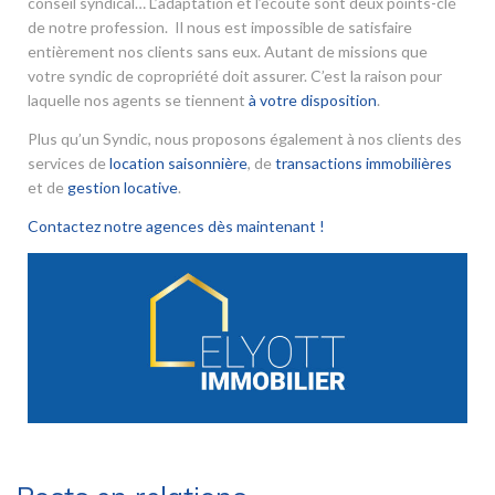
conseil syndical… L’adaptation et l’écoute sont deux points-clé
de notre profession. Il nous est impossible de satisfaire
entièrement nos clients sans eux. Autant de missions que
votre syndic de copropriété doit assurer. C’est la raison pour
laquelle nos agents se tiennent
à votre disposition
.
Plus qu’un Syndic, nous proposons également à nos clients des
services de
location saisonnière
, de
transactions immobilières
et de
gestion locative
.
Contactez notre agences dès maintenant !