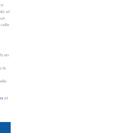
nt
dic et
’un
 celle
ls en
c le
elle
es
et