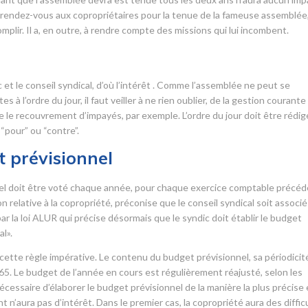
 rendez-vous aux copropriétaires pour la tenue de la fameuse assemblée,
omplir. Il a, en outre, à rendre compte des missions qui lui incombent.
r
c et le conseil syndical, d’où l’intérêt . Comme l’assemblée ne peut se
 à l’ordre du jour, il faut veiller à ne rien oublier, de la gestion courante
ue le recouvrement d’impayés, par exemple. L’ordre du jour doit être rédig
“pour” ou “contre”.
 prévisionnel
nnel doit être voté chaque année, pour chaque exercice comptable précéd
elative à la copropriété, préconise que le conseil syndical soit associé
r la loi ALUR qui précise désormais que le syndic doit établir le budget
l».
ette règle impérative. Le contenu du budget prévisionnel, sa périodicit
965. Le budget de l’année en cours est régulièrement réajusté, selon les
écessaire d’élaborer le budget prévisionnel de la manière la plus précise 
t n’aura pas d’intérêt. Dans le premier cas, la copropriété aura des diffic