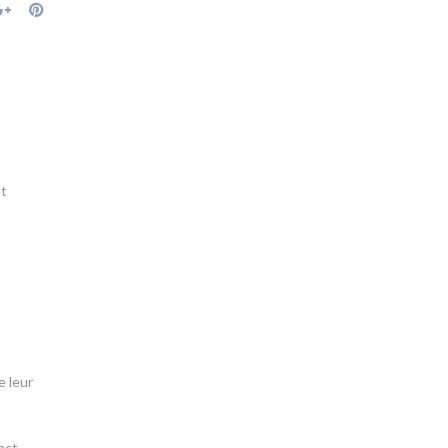
et
e leur
act.