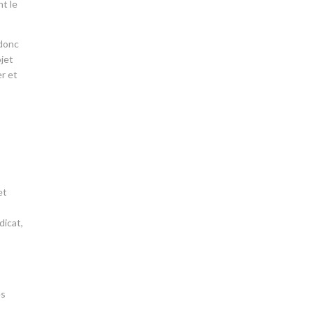
nt le
 donc
ojet
er et
et
dicat,
es