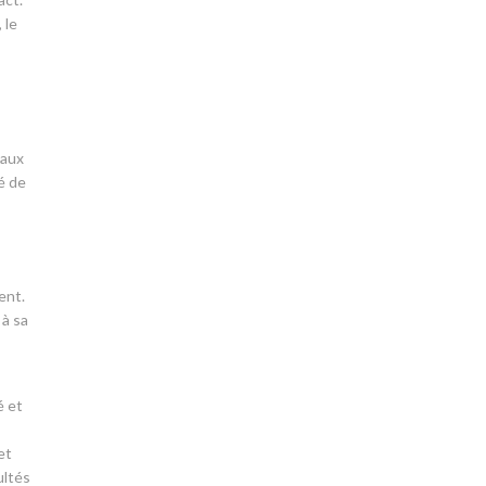
 le
 aux
é de
ent.
 à sa
é et
et
ultés