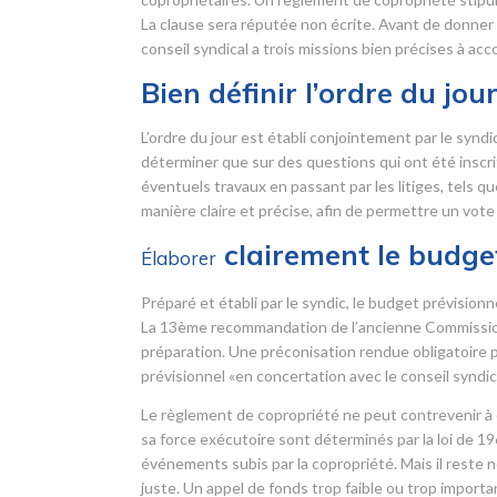
La clause sera réputée non écrite. Avant de donner
conseil syndical a trois missions bien précises à acc
Bien définir l’ordre du jou
L’ordre du jour est établi conjointement par le syndi
déterminer que sur des questions qui ont été inscrites
éventuels travaux en passant par les litiges, tels q
manière claire et précise, afin de permettre un vote 
clairement le budget
Élaborer
Préparé et établi par le syndic, le budget prévisio
La 13
ème
recommandation de l’ancienne Commission r
préparation. Une préconisation rendue obligatoire pa
prévisionnel «en concertation avec le conseil syndica
Le règlement de copropriété ne peut contrevenir à c
sa force exécutoire sont déterminés par la loi de 1
événements subis par la copropriété. Mais il reste n
juste. Un appel de fonds trop faible ou trop importan