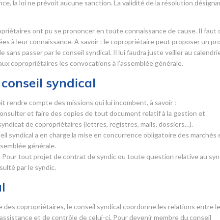
, la loi ne prévoit aucune sanction. La validité de la résolution désigna
opriétaires ont pu se prononcer en toute connaissance de cause. Il faut
tées à leur connaissance. A savoir : le copropriétaire peut proposer un pr
ans passer par le conseil syndical. Il lui faudra juste veiller au calendri
 aux copropriétaires les convocations à l’assemblée générale.
conseil syndical
it rendre compte des missions qui lui incombent, à savoir :
 consulter et faire des copies de tout document relatif à la gestion et
syndicat de copropriétaires (lettres, registres, mails, dossiers…).
seil syndical a en charge la mise en concurrence obligatoire des marchés 
assemblée générale.
 Pour tout projet de contrat de syndic ou toute question relative au syn
sulté par le syndic.
l
es copropriétaires, le conseil syndical coordonne les relations entre l
d’assistance et de contrôle de celui-ci. Pour devenir membre du conseil