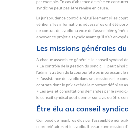
par exemple. En cas d’absence de mise en concurrence
syndic ne peut pas être remise en cause.
La jurisprudence contrôle régulièrement si les copr
vérifier si les informations nécessaires ont été por
de contrat de syndic au vote de l’assemblée générale s
envoyer ce projet au syndic avant qu’il n’ait envoyé
Les missions générales du 
A chaque assemblée générale, le conseil syndical do
> Le contrôle de la gestion du syndic.- Il peut ainsi
l’administration de la copropriété ou intéressant le 
> L’assistance du syndic dans ses missions.- Le con
contrats dont le prix excède le montant défini en 
> Les avis et consultations demandés par le syndic.-
le conseil syndical peut donner son avis ou être con
Être élu au conseil syndica
Composé de membres élus par l’assemblée générale d
copropriétaires et le syndic. Il assure une mission 