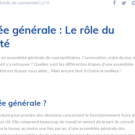
Syndic de copropriété
|
0
e générale : Le rôle du
té
s en assemblée générale de copropriétaires. Convocation, ordre du jour 
 s’y retrouver ? Quelles sont les différentes étapes d’une assemblée
é est là pour vous aider… Mais encore faut-il choisir le meilleur !
e générale ?
réuni pour prendre des décisions concernant le fonctionnement futur d
s clé. Elle comprend beaucoup de travail en amont de la part du conseil
ose la tenue, au moins une fois par an, d’une assemblée générale des
lant que l’assemblée devra est tenue tous les deux ans n’aura aucun imp