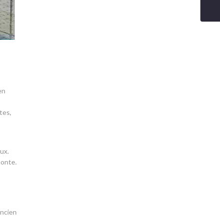
en
tes,
ux.
monte.
ancien