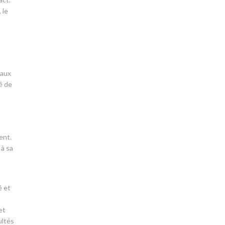
 le
 aux
é de
ent.
 à sa
é et
et
ultés