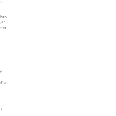
nt le
 donc
ojet
er et
et
dicat,
es