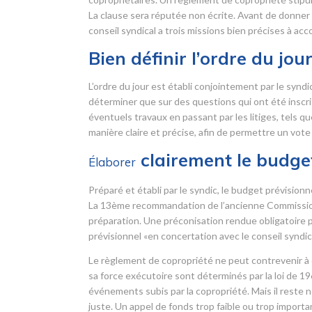
La clause sera réputée non écrite. Avant de donner
conseil syndical a trois missions bien précises à acc
Bien définir l’ordre du jou
L’ordre du jour est établi conjointement par le syndi
déterminer que sur des questions qui ont été inscrites
éventuels travaux en passant par les litiges, tels q
manière claire et précise, afin de permettre un vote 
clairement le budget
Élaborer
Préparé et établi par le syndic, le budget prévisio
La 13
ème
recommandation de l’ancienne Commission r
préparation. Une préconisation rendue obligatoire pa
prévisionnel «en concertation avec le conseil syndica
Le règlement de copropriété ne peut contrevenir à c
sa force exécutoire sont déterminés par la loi de 1
événements subis par la copropriété. Mais il reste n
juste. Un appel de fonds trop faible ou trop importan