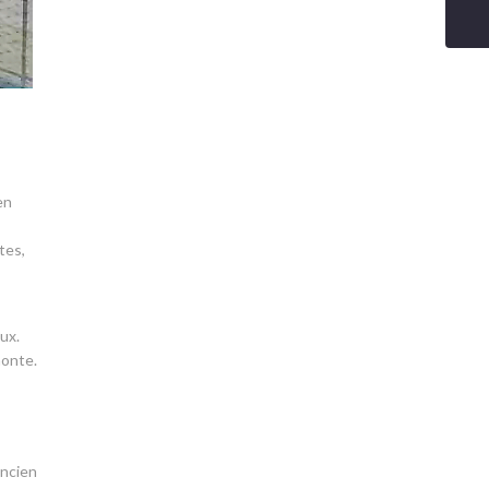
en
tes,
ux.
monte.
ancien