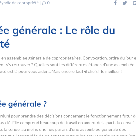
Syndic de copropriété
|
0
e générale : Le rôle du
té
s en assemblée générale de copropriétaires. Convocation, ordre du jour 
 s’y retrouver ? Quelles sont les différentes étapes d’une assemblée
é est là pour vous aider… Mais encore faut-il choisir le meilleur !
e générale ?
réuni pour prendre des décisions concernant le fonctionnement futur d
s clé. Elle comprend beaucoup de travail en amont de la part du conseil
ose la tenue, au moins une fois par an, d’une assemblée générale des
lant que l’assemblée devra est tenue tous les deux ans n’aura aucun imp