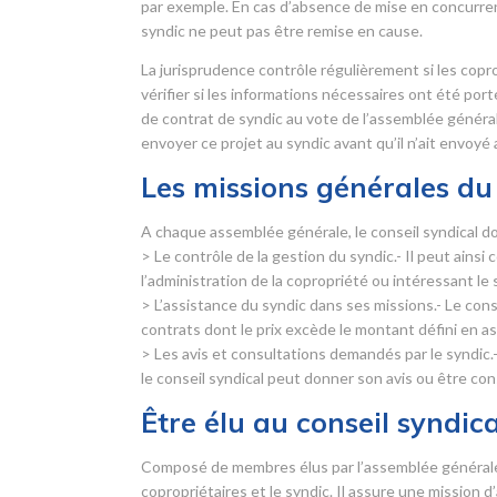
par exemple. En cas d’absence de mise en concurrence
syndic ne peut pas être remise en cause.
La jurisprudence contrôle régulièrement si les copr
vérifier si les informations nécessaires ont été por
de contrat de syndic au vote de l’assemblée générale s
envoyer ce projet au syndic avant qu’il n’ait envoyé
Les missions générales du 
A chaque assemblée générale, le conseil syndical do
> Le contrôle de la gestion du syndic.- Il peut ainsi
l’administration de la copropriété ou intéressant le 
> L’assistance du syndic dans ses missions.- Le con
contrats dont le prix excède le montant défini en 
> Les avis et consultations demandés par le syndic.-
le conseil syndical peut donner son avis ou être con
Être élu au conseil syndica
Composé de membres élus par l’assemblée générale d
copropriétaires et le syndic. Il assure une mission 