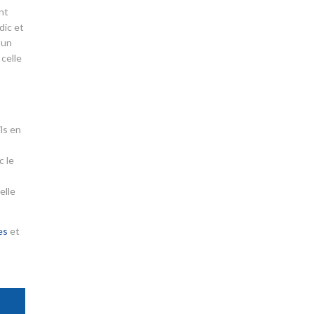
nt
dic et
’un
 celle
ls en
c le
elle
es
et