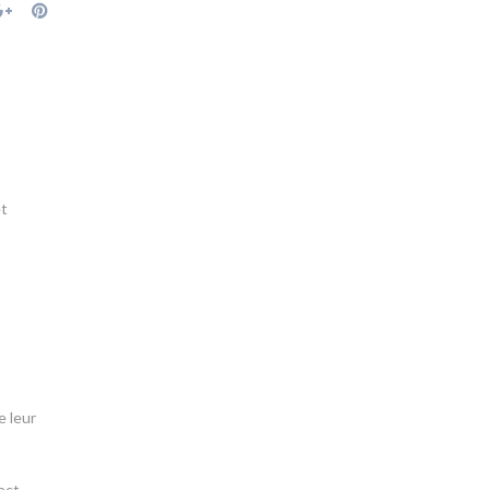
et
e leur
act.