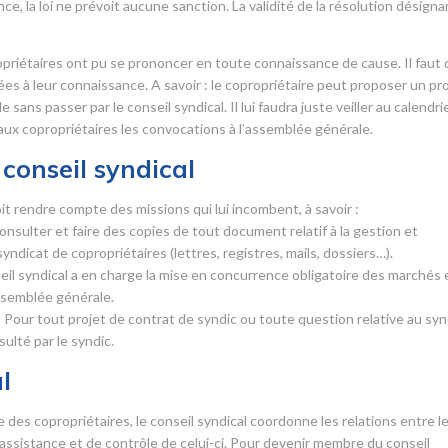
, la loi ne prévoit aucune sanction. La validité de la résolution désigna
opriétaires ont pu se prononcer en toute connaissance de cause. Il faut
tées à leur connaissance. A savoir : le copropriétaire peut proposer un pr
ans passer par le conseil syndical. Il lui faudra juste veiller au calendri
 aux copropriétaires les convocations à l’assemblée générale.
conseil syndical
it rendre compte des missions qui lui incombent, à savoir :
 consulter et faire des copies de tout document relatif à la gestion et
syndicat de copropriétaires (lettres, registres, mails, dossiers…).
seil syndical a en charge la mise en concurrence obligatoire des marchés 
assemblée générale.
 Pour tout projet de contrat de syndic ou toute question relative au syn
sulté par le syndic.
l
es copropriétaires, le conseil syndical coordonne les relations entre l
d’assistance et de contrôle de celui-ci. Pour devenir membre du conseil