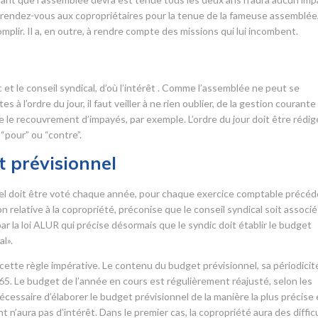
 rendez-vous aux copropriétaires pour la tenue de la fameuse assemblée,
omplir. Il a, en outre, à rendre compte des missions qui lui incombent.
r
c et le conseil syndical, d’où l’intérêt . Comme l’assemblée ne peut se
 à l’ordre du jour, il faut veiller à ne rien oublier, de la gestion courante
ue le recouvrement d’impayés, par exemple. L’ordre du jour doit être rédig
“pour” ou “contre”.
 prévisionnel
nnel doit être voté chaque année, pour chaque exercice comptable précéd
elative à la copropriété, préconise que le conseil syndical soit associé
r la loi ALUR qui précise désormais que le syndic doit établir le budget
l».
ette règle impérative. Le contenu du budget prévisionnel, sa périodicit
965. Le budget de l’année en cours est régulièrement réajusté, selon les
écessaire d’élaborer le budget prévisionnel de la manière la plus précise 
t n’aura pas d’intérêt. Dans le premier cas, la copropriété aura des diffic