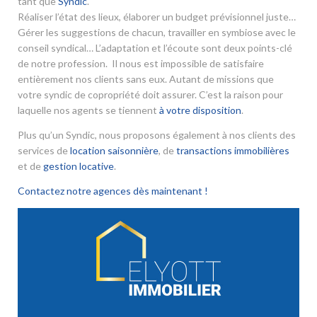
tant que
Syndic
.
Réaliser l’état des lieux, élaborer un budget prévisionnel juste…
Gérer les suggestions de chacun, travailler en symbiose avec le
conseil syndical… L’adaptation et l’écoute sont deux points-clé
de notre profession. Il nous est impossible de satisfaire
entièrement nos clients sans eux. Autant de missions que
votre syndic de copropriété doit assurer. C’est la raison pour
laquelle nos agents se tiennent
à votre disposition
.
Plus qu’un Syndic, nous proposons également à nos clients des
services de
location saisonnière
, de
transactions immobilières
et de
gestion locative
.
Contactez notre agences dès maintenant !