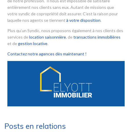
de notre profession. Il nous est impossible de satisfaire
entièrement nos clients sans eux. Autant de missions que
votre syndic de copropriété doit assurer. C’est la raison pour
laquelle nos agents se tiennent
à votre disposition
.
Plus qu’un Syndic, nous proposons également à nos clients des
services de
location saisonnière
, de
transactions immobilières
et de
gestion locative
.
Contactez notre agences dès maintenant !
Posts en relations