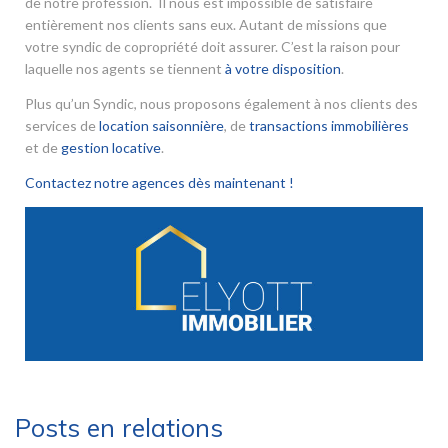
de notre profession. Il nous est impossible de satisfaire
entièrement nos clients sans eux. Autant de missions que
votre syndic de copropriété doit assurer. C’est la raison pour
laquelle nos agents se tiennent
à votre disposition
.
Plus qu’un Syndic, nous proposons également à nos clients des
services de
location saisonnière
, de
transactions immobilières
et de
gestion locative
.
Contactez notre agences dès maintenant !
Posts en relations