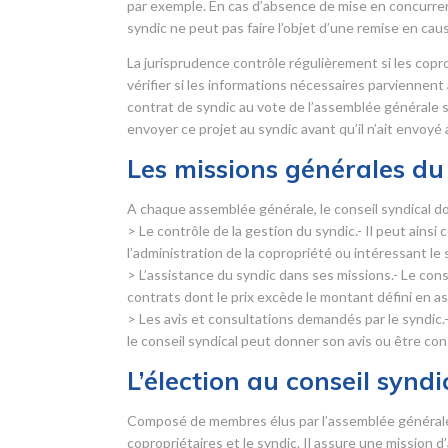
par exemple. En cas d’absence de mise en concurrence
syndic ne peut pas faire l’objet d’une remise en cau
La jurisprudence contrôle régulièrement si les copr
vérifier si les informations nécessaires parviennent
contrat de syndic au vote de l’assemblée générale sans
envoyer ce projet au syndic avant qu’il n’ait envoyé
Les missions générales du 
A chaque assemblée générale, le conseil syndical do
> Le contrôle de la gestion du syndic.- Il peut ainsi
l’administration de la copropriété ou intéressant le 
> L’assistance du syndic dans ses missions.- Le con
contrats dont le prix excède le montant défini en 
> Les avis et consultations demandés par le syndic.-
le conseil syndical peut donner son avis ou être con
L’élection au conseil syndi
Composé de membres élus par l’assemblée générale d
copropriétaires et le syndic. Il assure une mission 