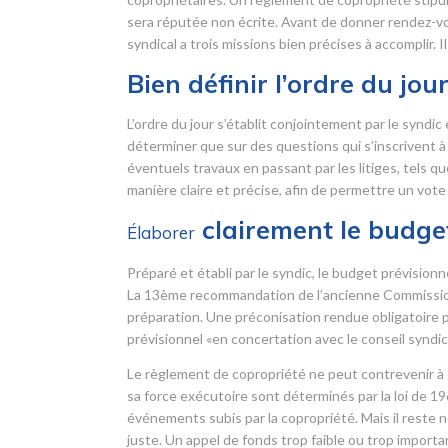
sera réputée non écrite. Avant de donner rendez-vo
syndical a trois missions bien précises à accomplir. 
Bien définir l’ordre du jou
L’ordre du jour s’établit conjointement par le syndic
déterminer que sur des questions qui s’inscrivent à l’
éventuels travaux en passant par les litiges, tels q
manière claire et précise, afin de permettre un vote 
clairement le budget
Élaborer
Préparé et établi par le syndic, le budget prévisio
La 13
ème
recommandation de l’ancienne Commission r
préparation. Une préconisation rendue obligatoire pa
prévisionnel «en concertation avec le conseil syndica
Le règlement de copropriété ne peut contrevenir à c
sa force exécutoire sont déterminés par la loi de 1
événements subis par la copropriété. Mais il reste n
juste. Un appel de fonds trop faible ou trop importan