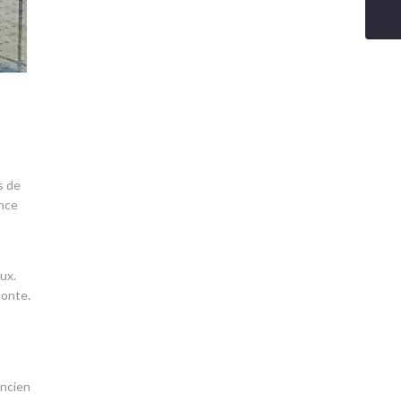
s de
ence
ux.
monte.
ancien