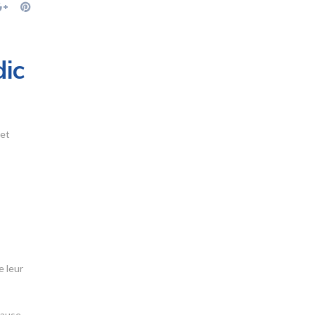
dic
 et
e leur
lause