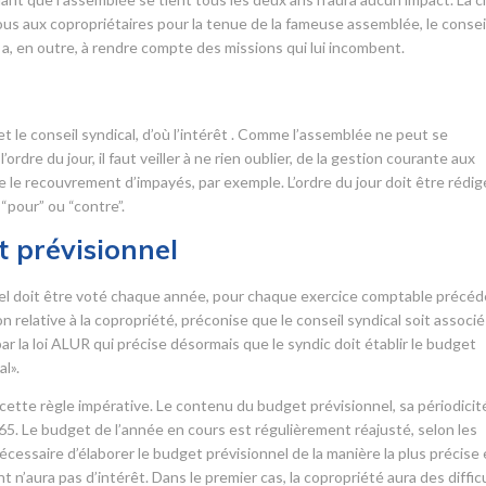
us aux copropriétaires pour la tenue de la fameuse assemblée, le consei
Il a, en outre, à rendre compte des missions qui lui incombent.
r
 et le conseil syndical, d’où l’intérêt . Comme l’assemblée ne peut se
ordre du jour, il faut veiller à ne rien oublier, de la gestion courante aux
ue le recouvrement d’impayés, par exemple. L’ordre du jour doit être rédig
“pour” ou “contre”.
 prévisionnel
nnel doit être voté chaque année, pour chaque exercice comptable précéd
elative à la copropriété, préconise que le conseil syndical soit associé
r la loi ALUR qui précise désormais que le syndic doit établir le budget
l».
ette règle impérative. Le contenu du budget prévisionnel, sa périodicit
965. Le budget de l’année en cours est régulièrement réajusté, selon les
écessaire d’élaborer le budget prévisionnel de la manière la plus précise 
t n’aura pas d’intérêt. Dans le premier cas, la copropriété aura des diffic