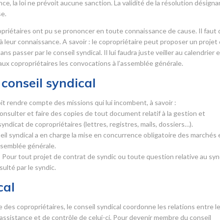
, la loi ne prévoit aucune sanction. La validité de la résolution désigna
se.
opriétaires ont pu se prononcer en toute connaissance de cause. Il faut
 à leur connaissance. A savoir : le copropriétaire peut proposer un projet
 passer par le conseil syndical. Il lui faudra juste veiller au calendrier 
 aux copropriétaires les convocations à l’assemblée générale.
conseil syndical
it rendre compte des missions qui lui incombent, à savoir :
 consulter et faire des copies de tout document relatif à la gestion et
syndicat de copropriétaires (lettres, registres, mails, dossiers…).
seil syndical a en charge la mise en concurrence obligatoire des marchés 
assemblée générale.
 Pour tout projet de contrat de syndic ou toute question relative au syn
sulté par le syndic.
cal
es copropriétaires, le conseil syndical coordonne les relations entre l
d’assistance et de contrôle de celui-ci. Pour devenir membre du conseil