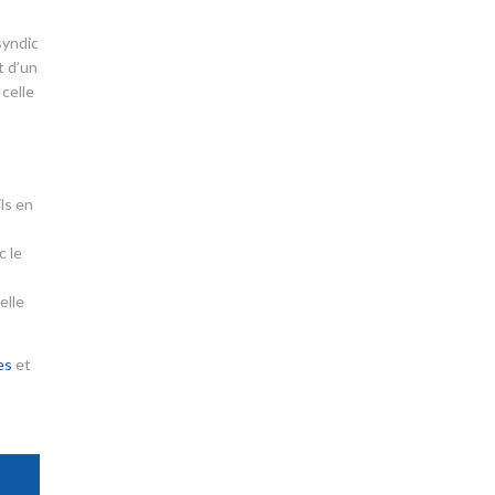
syndic
t d’un
 celle
ls en
c le
elle
es
et