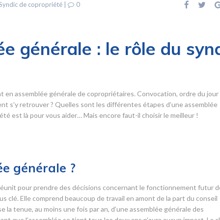
Syndic de copropriété
|
0
e générale : le rôle du syn
t en assemblée générale de copropriétaires. Convocation, ordre du jour
 s’y retrouver ? Quelles sont les différentes étapes d’une assemblée
é est là pour vous aider… Mais encore faut-il choisir le meilleur !
e générale ?
éunit pour prendre des décisions concernant le fonctionnement futur d
s clé. Elle comprend beaucoup de travail en amont de la part du conseil
ose la tenue, au moins une fois par an, d’une assemblée générale des
ant que l’assemblée se tient tous les deux ans n’aura aucun impact. La c