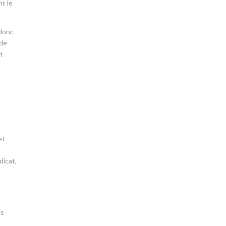
nt le
 donc
 de
et
et
dicat,
es