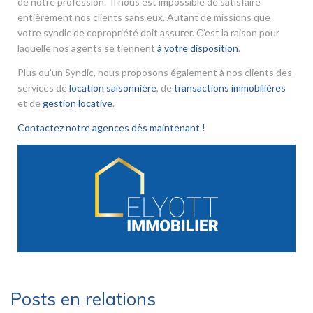
de notre profession. Il nous est impossible de satisfaire
entièrement nos clients sans eux. Autant de missions que
votre syndic de copropriété doit assurer. C’est la raison pour
laquelle nos agents se tiennent
à votre disposition
.
Plus qu’un Syndic, nous proposons également à nos clients des
services de
location saisonnière
, de
transactions immobilières
et de
gestion locative
.
Contactez notre agences dès maintenant !
Posts en relations