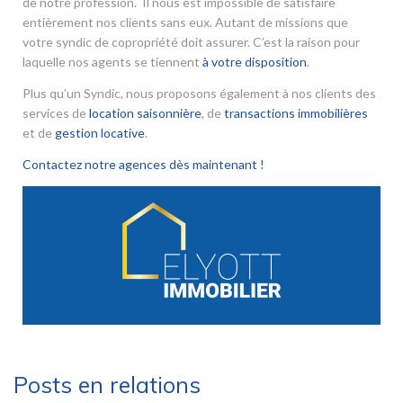
de notre profession. Il nous est impossible de satisfaire
entièrement nos clients sans eux. Autant de missions que
votre syndic de copropriété doit assurer. C’est la raison pour
laquelle nos agents se tiennent
à votre disposition
.
Plus qu’un Syndic, nous proposons également à nos clients des
services de
location saisonnière
, de
transactions immobilières
et de
gestion locative
.
Contactez notre agences dès maintenant !
Posts en relations