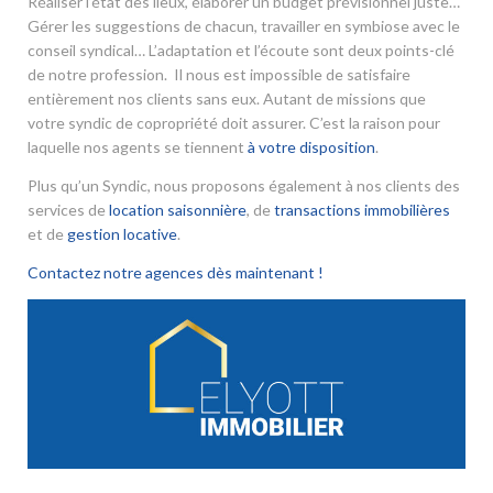
Réaliser l’état des lieux, élaborer un budget prévisionnel juste…
Gérer les suggestions de chacun, travailler en symbiose avec le
conseil syndical… L’adaptation et l’écoute sont deux points-clé
de notre profession. Il nous est impossible de satisfaire
entièrement nos clients sans eux. Autant de missions que
votre syndic de copropriété doit assurer. C’est la raison pour
laquelle nos agents se tiennent
à votre disposition
.
Plus qu’un Syndic, nous proposons également à nos clients des
services de
location saisonnière
, de
transactions immobilières
et de
gestion locative
.
Contactez notre agences dès maintenant !