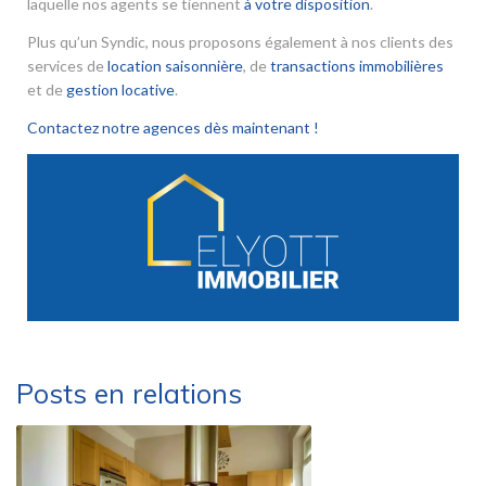
laquelle nos agents se tiennent
à votre disposition
.
Plus qu’un Syndic, nous proposons également à nos clients des
services de
location saisonnière
, de
transactions immobilières
et de
gestion locative
.
Contactez notre agences dès maintenant !
Posts en relations