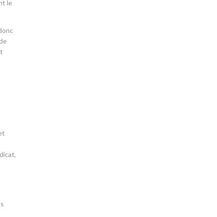
nt le
 donc
 de
et
et
dicat,
es