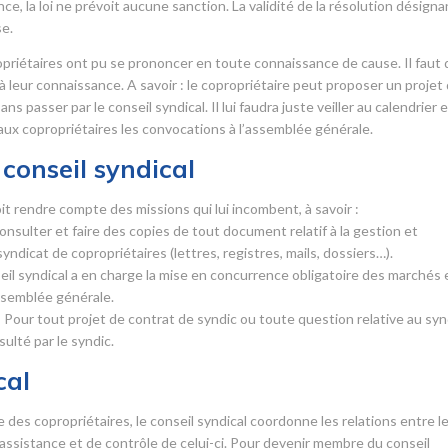
, la loi ne prévoit aucune sanction. La validité de la résolution désigna
se.
opriétaires ont pu se prononcer en toute connaissance de cause. Il faut
 à leur connaissance. A savoir : le copropriétaire peut proposer un projet
 passer par le conseil syndical. Il lui faudra juste veiller au calendrier 
 aux copropriétaires les convocations à l’assemblée générale.
conseil syndical
it rendre compte des missions qui lui incombent, à savoir :
 consulter et faire des copies de tout document relatif à la gestion et
syndicat de copropriétaires (lettres, registres, mails, dossiers…).
seil syndical a en charge la mise en concurrence obligatoire des marchés 
assemblée générale.
 Pour tout projet de contrat de syndic ou toute question relative au syn
sulté par le syndic.
cal
es copropriétaires, le conseil syndical coordonne les relations entre l
d’assistance et de contrôle de celui-ci. Pour devenir membre du conseil