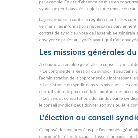
par exemple. En cas d’absence de mise en concurrence
syndic ne peut pas faire l’objet d’une remise en cau
La jurisprudence contrôle régulièrement si les copr
vérifier si les informations nécessaires parviennent
contrat de syndic au vote de l’assemblée générale sans
envoyer ce projet au syndic avant qu’il n’ait envoyé
Les missions générales du 
A chaque assemblée générale, le conseil syndical do
> Le contrôle de la gestion du syndic.- Il peut ainsi
l’administration de la copropriété ou intéressant le 
> L’assistance du syndic dans ses missions.- Le con
contrats dont le prix excède le montant défini en 
> Les avis et consultations demandés par le syndic.-
le conseil syndical peut donner son avis ou être con
L’élection au conseil syndi
Composé de membres élus par l’assemblée générale d
copropriétaires et le syndic. Il assure une mission 