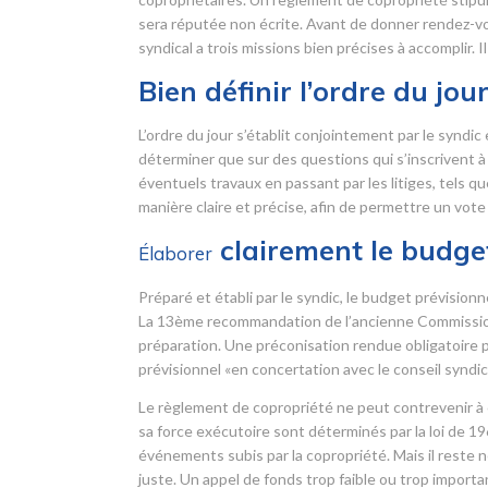
sera réputée non écrite. Avant de donner rendez-vo
syndical a trois missions bien précises à accomplir. 
Bien définir l’ordre du jou
L’ordre du jour s’établit conjointement par le syndic
déterminer que sur des questions qui s’inscrivent à l’
éventuels travaux en passant par les litiges, tels q
manière claire et précise, afin de permettre un vote 
clairement le budget
Élaborer
Préparé et établi par le syndic, le budget prévisio
La 13
ème
recommandation de l’ancienne Commission r
préparation. Une préconisation rendue obligatoire pa
prévisionnel «en concertation avec le conseil syndica
Le règlement de copropriété ne peut contrevenir à c
sa force exécutoire sont déterminés par la loi de 1
événements subis par la copropriété. Mais il reste n
juste. Un appel de fonds trop faible ou trop importan