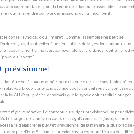
us aux copropriétaires pour la tenue de la fameuse assemblée, le consei
Il a, en outre, à rendre compte des missions qui lui incombent.
r
 et le conseil syndical, d’où l’intérêt . Comme l’assemblée ne peut se
ordre du jour, il faut veiller à ne rien oublier, de la gestion courante aux
ue le recouvrement d’impayés, par exemple. L’ordre du jour doit être rédig
“pour” ou “contre”.
 prévisionnel
nnel doit être voté chaque année, pour chaque exercice comptable précéd
elative à la copropriété, préconise que le conseil syndical soit associé
r la loi ALUR qui précise désormais que le syndic doit établir le budget
l».
ette règle impérative. Le contenu du budget prévisionnel, sa périodicit
965. Le budget de l’année en cours est régulièrement réajusté, selon les
écessaire d’élaborer le budget prévisionnel de la manière la plus précise 
t n’aura pas d’intérêt. Dans le premier cas, la copropriété aura des diffic