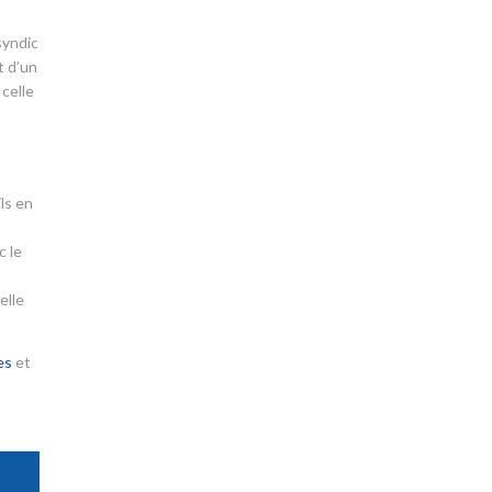
syndic
t d’un
 celle
ls en
c le
elle
es
et