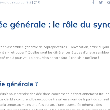
Syndic de copropriété
|
0
e générale : le rôle du syn
t en assemblée générale de copropriétaires. Convocation, ordre du jour
 s’y retrouver ? Quelles sont les différentes étapes d’une assemblée
é est là pour vous aider… Mais encore faut-il choisir le meilleur !
e générale ?
éunit pour prendre des décisions concernant le fonctionnement futur d
s clé. Elle comprend beaucoup de travail en amont de la part du conseil
ose la tenue, au moins une fois par an, d’une assemblée générale des
ant que l’assemblée se tient tous les deux ans n’aura aucun impact. La c