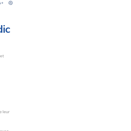
dic
 et
e leur
lause