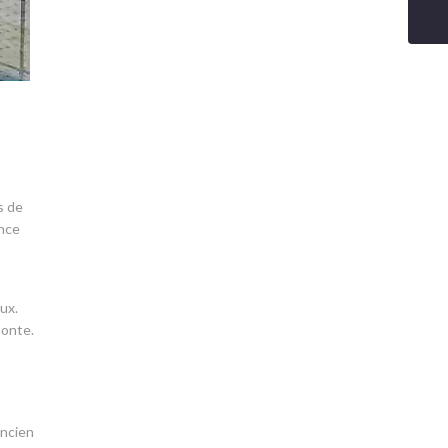
s de
ence
ux.
monte.
ancien