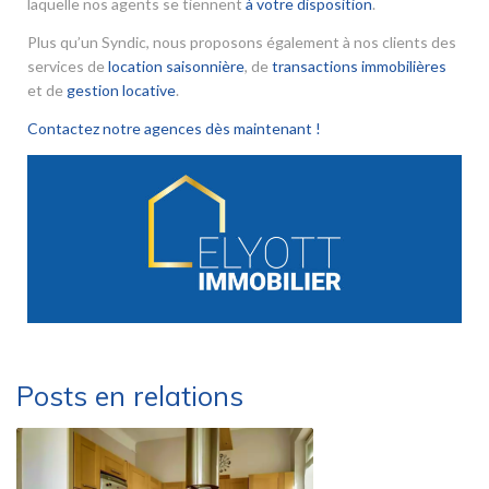
laquelle nos agents se tiennent
à votre disposition
.
Plus qu’un Syndic, nous proposons également à nos clients des
services de
location saisonnière
, de
transactions immobilières
et de
gestion locative
.
Contactez notre agences dès maintenant !
Posts en relations