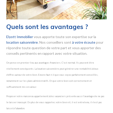
Quels sont les avantages ?
Elyott Immobilier
vous apporte toute son expertise sur la
location saisonnière
. Nos conseillers sont
à votre écoute
pour
répondre toute question de votre part et vous apporter des
conseils pertinents en rapport avec votre situation.
On pense en premier lieu aux avantages financiers. C’est normal. Ils peuvent être
réellement conséquents. La location saisonnière peut générer une rentabilité à deux
chiffres autour de votre bien. Encore faut-t-il que vous soyez parfaitement conseillés,
notamment sur les plans administratifs. Et que votre bien soit correctement et
suffisamment mis en valeur.
Proposer votre maison ou appartement à des vacanciers présente aussi l’avantage de ne pas
le laisser inoccupé. En plus de vous rapporter, votre bien vit, il est entretenu, il n’est pas
laissé à l’abandon.